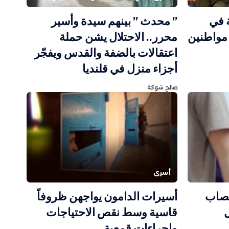
ة في
” محدث ” بينهم سيدة وأسير
ابلس.. الاحتلال يعتقل 4 مواطنين
محرر.. الاحتلال يشن حملة
اعتقالات بالضفة والقدس ويفجّر
أجزاء منزل في قلنديا
صالح شوكة
أسرى
 يصاب
أسيرات الدامون يواجهن ظروفاً
ل
قاسية وسط نقص الاحتياجات
وإجراءات قمعية