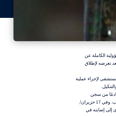
ولية الكاملة عن
د تعرضه لإطلاق
مستشفى لإجراء عملية
لتنكيل.
ى أن الأسير نُقل إلى سجن النقب في 8 حزيران/يونيو 2026، قادمًا من سجن
“جانوت”، وتعرض منذ لحظة وصوله لعمليات تفتيش عارية واعتداءات بالضرب. وفي 17 حزيران/
 إلى إصابته في