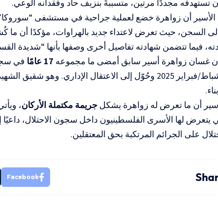
ن تستهدفه مجددًا مرتين، متسببةً بنزيف حاد وفقدانه الوعي.
الأسير أن زواهرة خضع لعملية جراحية في مستشفى “سوروكا”، ث
ى السجن، حيث تعرض لاعتداء جديد بالهراوات، مؤكدًا أن ما كُ
ه، فيما تتضمن شهادته تفاصيل أخرى وصفها بأنها “شديدة القس
ي أن غسان زواهرة أسير سابق أمضى ما مجموعه
17 عامًا
في سجون
لى الاعتقال الإداري. وهو شقيق الشهيد
اء.
لأسير أن ما تعرض له زواهرة يشكل
جريمة مكتملة الأركان
، ويأتي
ي يتعرض لها الأسرى الفلسطينيون داخل سجون الاحتلال، داعيًا
تلال على الجرائم المرتكبة بحق المعتقلين.
Shar
Facebook