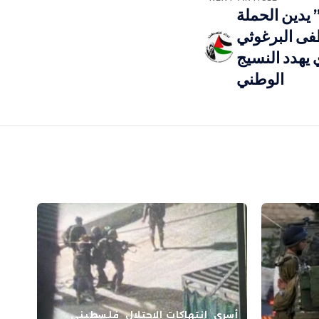
يدين الحملة
فى البرغوثي
 يهدد النسيج
الوطني
أسرى
انتهاكات الاحتلال
فلسطيني