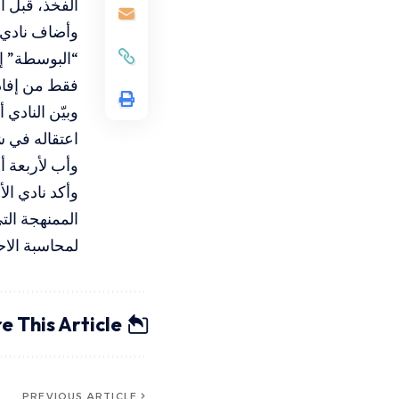
الفخذ، قبل أ
وأضاف نادي 
“البوسطة” إل
فقط من إفادت
وبيّن الناد
اعتقاله في شباط/فبراير 2025 وحُوّل إ
وأب لأربعة أبن
وأكد نادي ا
الممنهجة الت
لمحاسبة الاح
e This Article
PREVIOUS ARTICLE