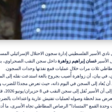
 نادي الأسير الفلسطيني إدارة سجون الاحتلال الإسرائيلي المسؤ
ل الأسير
غسان إبراهيم زواهرة
داخل سجن النقب الصحراوي، بع
اطي ثلاث مرات خلال عمليات قمع نفذتها وحدات السجون.
، في بيان، أن زواهرة أُصيب بجروح بالغة استدعت نقله إلى ال
أن يُعاد إلى السجن في اليوم ذاته، حيث تعرض مجددًا للضرب وا
وأشار البيان إل
 وحدة القمع “المتسادا” الرصاص المطاطي تجاه الأسرى، ما أدى