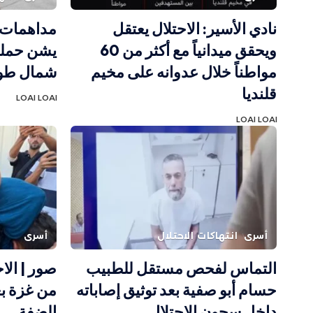
نادي الأسير: الاحتلال يعتقل
مداهمات و
ويحقق ميدانياً مع أكثر من 60
يشن حملة
مواطناً خلال عدوانه على مخيم
شمال طو
قلنديا
LOAI LOAI
LOAI LOAI
أسرى
انتهاكات الاحتلال
أسرى
التماس لفحص مستقل للطبيب
حسام أبو صفية بعد توثيق إصاباته
من غزة بع
داخل سجون الاحتلال
الضفة