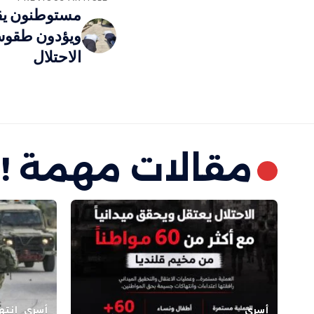
مستوطنون يق
ويؤدون طقوسً
الاحتلال
مقالات مهمة !
أسرى
أسرى
انته