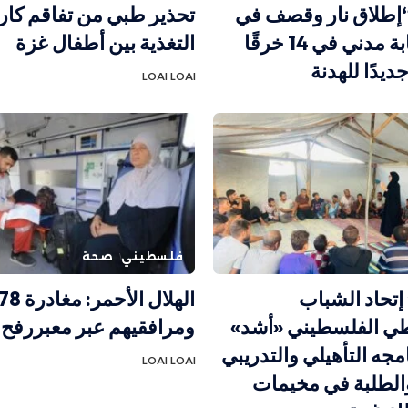
إطلاق نار وقصف في
تحذير طبي من تفاقم كار
غزة.. إصابة مدني في 14 خرقًا
التغذية بين أطفال غزة
جديدًا للهدنة
LOAI LOAI
فلسطيني
صحة
إتحاد الشباب
طي الفلسطيني «أشد»
ومرافقيهم عبر معبررفح
مجه التأهيلي والتدريبي
LOAI LOAI
الطلبة في مخيمات