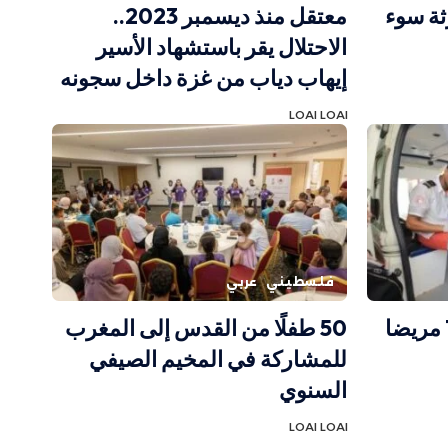
ثة سوء
معتقل منذ ديسمبر 2023..
الاحتلال يقر باستشهاد الأسير
إيهاب دياب من غزة داخل سجونه
LOAI LOAI
فلسطيني
عربي
الهلال الأحمر: مغادرة 78 مريضا
50 طفلًا من القدس إلى المغرب
للمشاركة في المخيم الصيفي
السنوي
LOAI LOAI