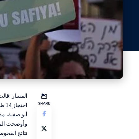
المسار :قالت
SHARE
احت
أبو صفية، م
وأوضحت المن
نتائج الفحوصا