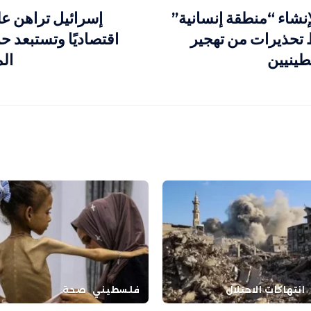
نشاء “منطقة إنسانية”
إسرائيل تراهن عل
تحذيرات من تهجير
اقتصاديًا وتستبعد حر
ينيين
الم
انتهاكات الاحتلال
فلسطيني
صحة