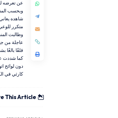
عن تعرضه لل
وبحسب المنظ
شاهده يعاني
متكرر للوعي
وطالبت المن
عاجلة من جه
قلقًا بالغًا ب
دون لوائح ات
كارثي في الك
e This Article