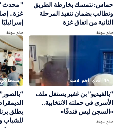
حماس: نتمسك بخارطة الطريق
” محدث “
ونطالب بضمان تنفيذ المرحلة
الثانية من اتفاق غزة
إسرائيليًا 
صالح شوكة
صالح شوكة
TV
أسرى
أهم الاخبار
فلسطيني
“بالفيديو” بن غفير يستغل ملف
“بالصور” 
الأسرى في حملته الانتخابية..
الديمقرا
«السجن ليس فندقًا»
يطلق برنا
للشباب و
صالح شوكة