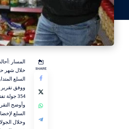
SHARE
خلال شهر حزي
السلع المتدا
ووفق تقرير ا
354 جولة تفتيشية شملت 2311 محلًا ومنشأة تجارية في مختلف محافظات الضفة الغربية.
السلع لإخضا