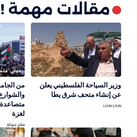
مقالات مهمة !
فلسطيني
دولي
فلس
وزير السياحة الفلسطيني يعلن
من الجامع
عن إنشاء متحف شرق يطا
والشوارع.
متصاعدة ر
LOAI LOAI
لغزة
صالح شوكة