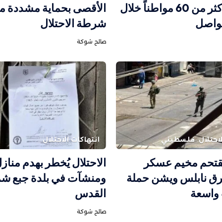
واعتقال أكثر من 60 مواطناً خلال
الأقصى بحماية مشددة م
تواصل
شرطة الاحتلال
صالح شوكة
احتلال
فلسطيني
انتهاكات الاحتلال
يقتحم مخيم عسكر
الاحتلال يُخطر بهدم مناز
رق نابلس ويشن حملة
ومنشآت في بلدة جبع شم
واسعة
القدس
صالح شوكة