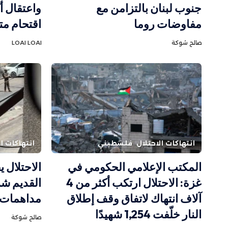
جنوب لبنان بالتزامن مع
مفاوضات روما
اقتحام م
صالح شوكة
LOAI LOAI
انتهاكات الاحتلال
فلسطيني
انتهاكات ال
المكتب الإعلامي الحكومي في
الاحتلال 
غزة: الاحتلال ارتكب أكثر من 4
القديم ش
آلاف انتهاك لاتفاق وقف إطلاق
مداهمات 
النار خلّفت 1,254 شهيدًا
صالح شوكة