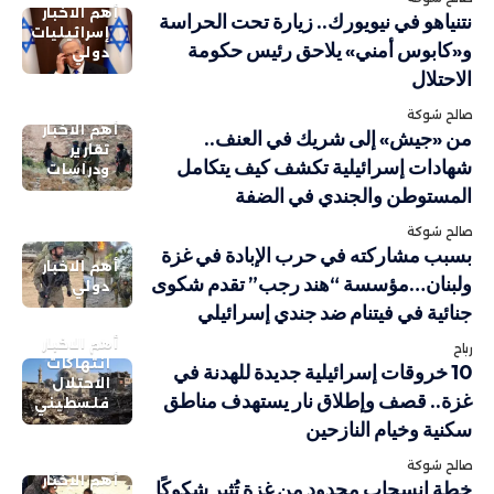
أهم الاخبار
نتنياهو في نيويورك.. زيارة تحت الحراسة
إسرائيليات
و«كابوس أمني» يلاحق رئيس حكومة
دولي
الاحتلال
صالح شوكة
أهم الاخبار
من «جيش» إلى شريك في العنف..
تقارير
شهادات إسرائيلية تكشف كيف يتكامل
ودراسات
المستوطن والجندي في الضفة
صالح شوكة
بسبب مشاركته في حرب الإبادة في غزة
أهم الاخبار
ولبنان…مؤسسة “هند رجب” تقدم شكوى
دولي
جنائية في فيتنام ضد جندي إسرائيلي
أهم الاخبار
رباح
انتهاكات
10 خروقات إسرائيلية جديدة للهدنة في
الاحتلال
غزة.. قصف وإطلاق نار يستهدف مناطق
فلسطيني
سكنية وخيام النازحين
صالح شوكة
أهم الاخبار
خطة انسحاب محدود من غزة تُثير شكوكًا