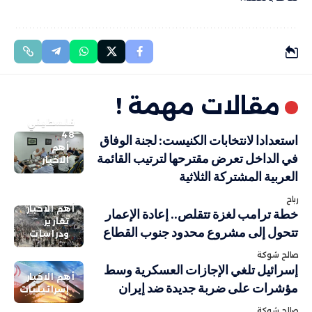
مقالات مهمة !
فلسطيني
48
استعدادا لانتخابات الكنيست: لجنة الوفاق
أهم
في الداخل تعرض مقترحها لترتيب القائمة
الاخبار
العربية المشتركة الثلاثية
رباح
أهم الاخبار
خطة ترامب لغزة تتقلص.. إعادة الإعمار
تقارير
تتحول إلى مشروع محدود جنوب القطاع
ودراسات
صالح شوكة
إسرائيل تلغي الإجازات العسكرية وسط
أهم الاخبار
مؤشرات على ضربة جديدة ضد إيران
إسرائيليات
صالح شوكة