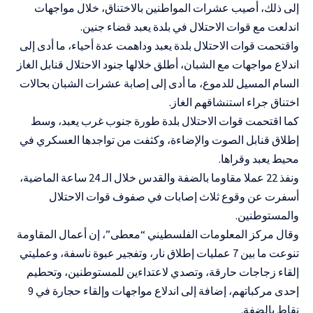
إلى ذلك، أصيب عشرات المواطنين بالاختناق، خلال مواجهات
اندلعت مع قوات الاحتلال في بلدة يعبد قضاء جنين.
واقتحمت قوات الاحتلال بلدة يعبد وداهمت عدة أحياء، ما أدى إلى
اندلاع مواجهات مع الشبان، أطلق خلالها جنود الاحتلال قنابل الغاز
السام المسيل للدموع، ما أدى إلى إصابة عشرات الشبان بحالات
اختناق جراء استنشاقهم الغاز.
كما اقتحمت قوات الاحتلال بلدة طورة جنوب غرب يعبد، وسط
إطلاق قنابل الصوت والإضاءة، وكثفت من تواجدها العسكري في
محيط يعبد وقراها.
ونفذ 22 عملا مقاوما بالضفة والقدس خلال الـ 24 ساعة الماضية،
أسفرت عن وقوع ثلاث إصابات في صفوف قوات الاحتلال
والمستوطنين.
وقال مركز المعلومات الفلسطيني “معطى”، إن أعمال المقاومة
تنوعت ما بين 7 عمليات إطلاق نار، وتفجير عبوة ناسفة، وعمليتي
إلقاء زجاجات حارقة، وتصدي لاعتداءين للمستوطنين، وتحطيم
إحدى مركباتهم، إضافة إلى اندلاع مواجهات وإلقاء حجارة في 9
نقاط بالضفة.