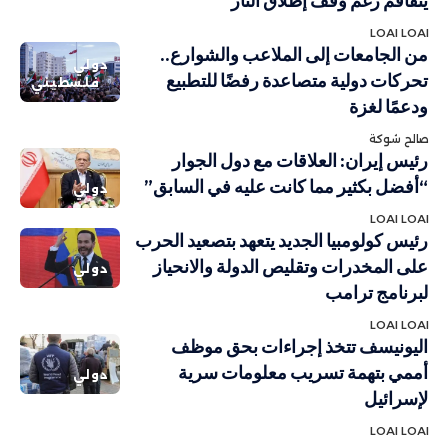
يتفاقم رغم وقف إطلاق النار
LOAI LOAI
من الجامعات إلى الملاعب والشوارع..
دولي
تحركات دولية متصاعدة رفضًا للتطبيع
فلسطيني
ودعمًا لغزة
صالح شوكة
رئيس إيران: العلاقات مع دول الجوار
“أفضل بكثير مما كانت عليه في السابق”
دولي
LOAI LOAI
رئيس كولومبيا الجديد يتعهد بتصعيد الحرب
على المخدرات وتقليص الدولة والانحياز
دولي
لبرنامج ترامب
LOAI LOAI
اليونيسف تتخذ إجراءات بحق موظف
أممي بتهمة تسريب معلومات سرية
دولي
لإسرائيل
LOAI LOAI