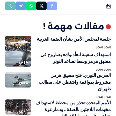
مقالات مهمة !
جلسة لمجلس الأمن بشأن الضفة الغربية
فلسطيني
دولي
LOAI LOAI
استهداف سفينة لـ«أدنوك» بصاروخ في
مضيق هرمز وسط تصاعد التوتر
دولي
LOAI LOAI
الحرس الثوري: فتح مضيق هرمز
مشروط بموافقة واشنطن على مطالب
دولي
طهران
LOAI LOAI
الأمم المتحدة تحذر من مخطط لاستهداف
مخيمات اللاجئين بالضفة.. ودمار غزة
دولي