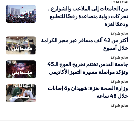
LOAI LOAI
من الجامعات إلى الملاعب والشوارع..
دولي
تحركات دولية متصاعدة رفضًا للتطبيع
فلسطيني
ودعمًا لغزة
صالح شوكة
أكثر من 42 ألف مسافر عبر معبر الكرامة
خلال أسبوع
فلسطيني
صالح شوكة
جامعة القدس تختتم تخريج الفوج الـ45
وتؤكد مواصلة مسيرة التميز الأكاديمي
فلسطيني
صالح شوكة
انتهاكات
وزارة الصحة بغزة: شهيدان و6 إصابات
الاحتلال
خلال 48 ساعة
فلسطيني
صالح شوكة