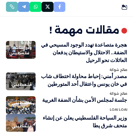
مقالات مهمة !
تقارير
هجرة متصاعدة تهدد الوجود المسيحي في
ودراسات
الضفة.. الاحتلال والاستيطان يدفعان
فلسطيني
العائلات نحو الرحيل
صالح شوكة
مصدر أمني: إحباط محاولة اختطاف شاب
في خان يونس واعتقال أحد المتورطين
فلسطيني
صالح شوكة
جلسة لمجلس الأمن بشأن الضفة الغربية
فلسطيني
دولي
LOAI LOAI
وزير السياحة الفلسطيني يعلن عن إنشاء
متحف شرق يطا
فلسطيني