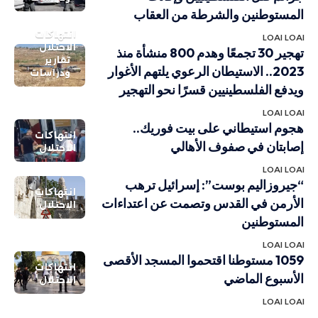
المستوطنين والشرطة من العقاب
انتهاكات
LOAI LOAI
الاحتلال
تهجير 30 تجمعًا وهدم 800 منشأة منذ
تقارير
2023.. الاستيطان الرعوي يلتهم الأغوار
ودراسات
ويدفع الفلسطينيين قسرًا نحو التهجير
LOAI LOAI
هجوم استيطاني على بيت فوريك..
انتهاكات
إصابتان في صفوف الأهالي
الاحتلال
LOAI LOAI
“جيروزاليم بوست”: إسرائيل ترهب
انتهاكات
الأرمن في القدس وتصمت عن اعتداءات
الاحتلال
المستوطنين
LOAI LOAI
1059 مستوطنا اقتحموا المسجد الأقصى
انتهاكات
الأسبوع الماضي
الاحتلال
LOAI LOAI