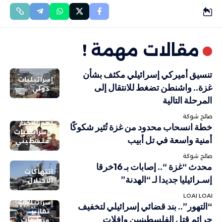
مقالات مهمة !
تنسيق أميركي إسرائيلي مكثف بشأن
إسرائيليات
غزة.. واشنطن تضغط للانتقال إلى
دولي
المرحلة التالية
صالح شوكة
أهم الاخبار
خطة انسحاب محدود من غزة تُثير شكوكًا
إسرائيليات
أمنية واسعة في تل أبيب
فلسطيني
صالح شوكة
محدث “غزة “.. إصابات بـ 16خرقا
انتهاكات
إسـرائيليا جديدا لـ “الهدنة”
الاحتلال
LOAI LOAI
إسرائيليات
“التهور”.. بند قضائي إسرائيلي لتخفيف
تقارير
جرائم قتل الفلسطينيين وإفلات
ودراسات