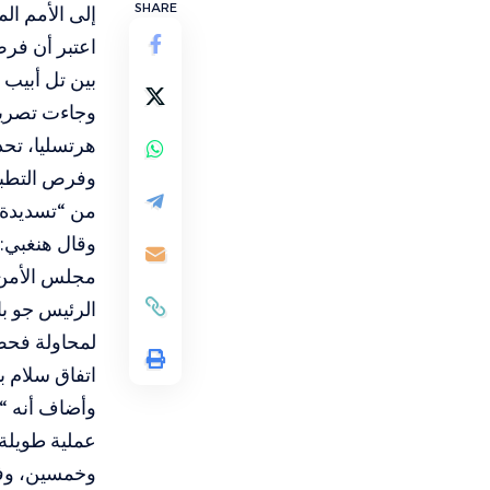
SHARE
إلى الأمم ال
اعتبر أن فرص
بين تل أبيب و
وجاءت تصريح
هرتسليا، تحد
وفرص التطبيع
من “تسديدة ب
وقال هنغبي: 
مجلس الأمن ا
الرئيس جو با
لمحاولة فحص 
اتفاق سلام ب
وأضاف أنه “ف
عملية طويلة
وخمسين، وفي 