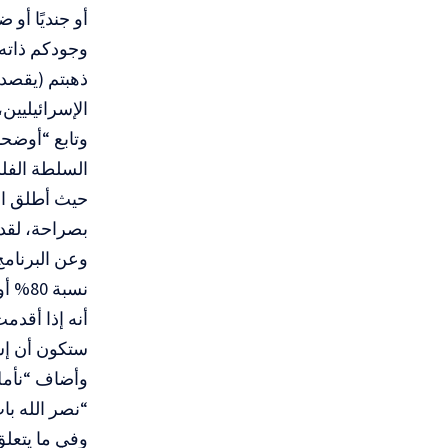
أو جنديًا أو
وجودكم ذاته 
ذهبتم (يقصد
الإسرائيليين
وتابع “أوضحن
السلطة الفلس
حيث أطلق الإ
بصراحة، لقد 
وعن البرنامج
نسبة 
ستكون أن إس
وأضاف “نأمل 
“نصر الله ب
وفي ما يتعلق