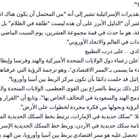
‘”.
قديرات الإسرائيلية تشير إلى أنه “من المحتمل أن يكون هناك ا
عتبر أن “الدليل الأبرز على أن هذه ليست “طلقة في الظلام” بل 
ة، هو ما حدث في قمة مجموعة العشرين، يوم السبت الماضي، 
دات في العالم والاتحاد الأوروبي”.
صادي… على درب التطبيع
علن زعماء دول الولايات المتحدة الأميركية والهند وفرنسا وإيطالي
دء ما يسمى بـ‘الممر الاقتصادي‘، وهو ترجمة الرؤية التي عرفناه
يل قد حلمت دائمًا بأن تكون مركز الربط بين آسيا وأوروبا”.
 ذلك يرتبط بالصراع بين القوى العظمى، الولايات المتحدة والص
مج الهند والسعودية في التحالف الخاص بها”، وتابع أن “القرار وا
 الرؤية ونحولها من فكرة مجردة لخطوات على الأرض”.
ا: “سكك حديدية في الإمارات، ترتبط بخط السكك الحديدية الم
امة سكك حديدية في الأردن، وربط خط السكك الحديدية الإسرائي
 نحصل عليه هو ممر اقتصادي يربط بين آسيا وأوروبا، من الهند بح