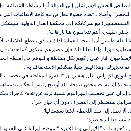
 ضابطا في الجيش الإسرائيلي إلى العدالة أو المساءلة القضائية، 
للخطر”. وأضاف “هذه خطوة تتعارض مع كافة الاتفاقيات التي وقعن
 الفلسطينيين) مع شركائكم إلى محكمة العدل الدولية، سيشكل 
، خطر حقيقي، أنتم تتعاملون هنا بإرهاب”.
ا للفلسطينيين أن النتيجة العملية لذلك ستكون قطع العلاقات الأ
طينية فورا، وإذا فعلنا ذلك فإن مصيرهم سيكون كما حدث في غ
سلاميون النار على ركبهم بكل بساطة وألقوهم من أسطح المناز
تم تحذيرك، وهذا ليس شيئًا يمكنكم الاستخفاف به”.
 النووي الإيراني، قال هنغبي إن “القفزة المفاجئة في تخصيب الي
80% أو نحو ذلك ليست محض صدفة. لقد أوضح رئيس الحكومة (نتنياهو)
أنه إذا أقدمت إيران على تخصيب اليوران
رائيل ستضطر إلى التصرف دون أي خيار آخر”.
ألا نصل إلى تلك اللحظة، لكننا نستعد لها”.
ات مستعدا للمخاطرة”
 بـ”حزب الله” الإيراني وما اعتبره “تموضعا إيرانيا على الحدود 