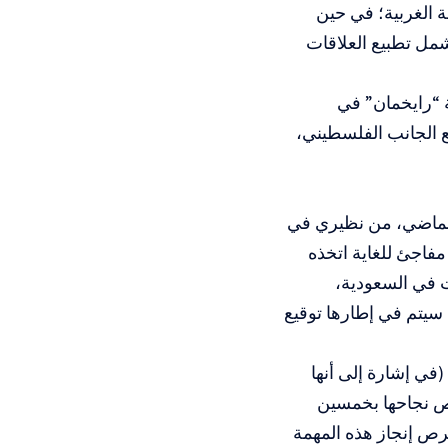
 الغربية؛ في حين
شمل تطبيع العلاقات
 “رايخمان” في
ع الجانب الفلسطيني،
و الماضي، من نظيري في
فاجئ للغاية اتخذه
ت في السعودية،
 سيتم في إطارها توقيع
(في إشارة إلى أنها
رص نجاحها بخمسين
فرص إنجاز هذه المهمة