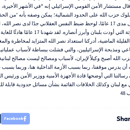
ال مستشار الأمن القومي الإسرائيلي إنه “في الأشهر الأخيرة، شهد
وك حزب الله على الحدود الشمالية؛ يمكن وصفه بأنه ‘من الحذ
وأضاف “على مدى 17 عامًا، لوحظ ضبط النفس العقلاني جدًا لدى نصر 
2006، والكارثة التي أودت بلبنان وأبرز أنصاره
لقليلة الماضية، أدركنا استعداد نصر الله المتزايد لمخاطرة والم
عي ومذبحة الإسرائيليين، والتي فشلت ببساطة لأسباب عملياتي
زب الله أصبح وكيلاً لإيران، لأسباب ومصالح ليست مصالح لبنانية. 
 أن يدرس موقفنا، ربما بسبب الأزمة الداخلية هنا، وربما بسبب
 رسالتنا التي أوضحها قادة الأجهزة الأمنية ووزير الأمن ورئيس ا
ع لبنان وكذلك الخلافات القائمة بشأن مسائل حدودية قابلة للح
48
Shar
Facebook