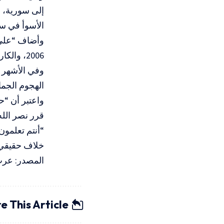
إلى سورية، ق
الأسوأ في سل
وفي الأشهر ا
الهجوم الجما
واعتبر أن “ح
قرر نصر الله
“أنتم تعلمون
خلاف حقيقي م
المصدر: عرب 
e This Article