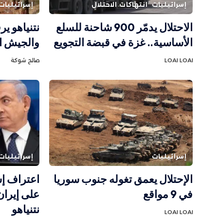
إسرائيليات
انتهاكات الاحتلال
إسرائيليات
الاحتلال يدمّر 900 شاحنة للسلع
نتنياهو ي
الأساسية.. غزة في قبضة التجويع
والجيش الإ
LOAI LOAI
صالح شوكة
إسرائيليات
إسرائيليات
الإحتلال يعمق تغوله جنوب سوريا
اعتراف إ
في 9 مواقع
على إيران.
نتنياهو
LOAI LOAI