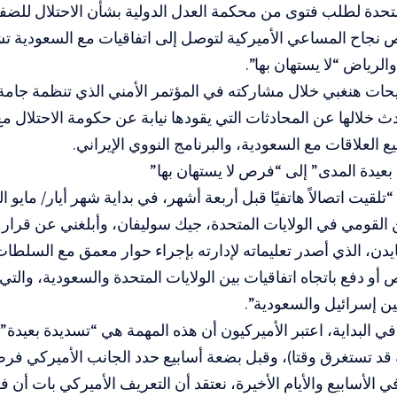
متحدة لطلب فتوى من محكمة العدل الدولية بشأن الاحتلال للضفة
 نجاح المساعي الأميركية لتوصل إلى اتفاقيات مع السعودية ت
الرياض “لا يستهان بها”.
ات هنغبي خلال مشاركته في المؤتمر الأمني الذي تنظمة جامة
ث خلالها عن المحادثات التي يقودها نيابة عن حكومة الاحتلال م
 العلاقات مع السعودية، والبرنامج النووي الإيراني.
عيدة المدى” إلى “فرص لا يستهان بها”
“تلقيت اتصالاً هاتفيًا قبل أربعة أشهر، في بداية شهر أيار/ ماي
لقومي في الولايات المتحدة، جيك سوليفان، وأبلغني عن قرار م
يدن، الذي أصدر تعليماته لإدارته بإجراء حوار معمق مع السلطا
أو دفع باتجاه اتفاقيات بين الولايات المتحدة والسعودية، والتي
ين إسرائيل والسعودية”.
ي البداية، اعتبر الأميركيون أن هذه المهمة هي “تسديدة بعيدة” 
 قد تستغرق وقتا)، وقبل بضعة أسابيع حدد الجانب الأميركي ف
الأسابيع والأيام الأخيرة، نعتقد أن التعريف الأميركي بات أن 