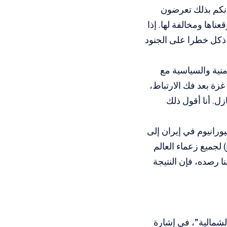
فإنكم بذلك تعرضون
اها ومخالفة لها. إذا
ذكل خطرا على الجنود
منية والسياسية مع
زة بعد فك الارتباط،
ل. أنا أقول ذلك
ورانيوم في إيران إلى
 لجميع زعماء العالم
يوم بنسبة تزيد عن 60% كإجراء يمكننا رصده، فإن النتيجة
الشمالية”، في إشارة