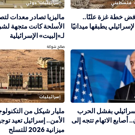
فلسطيني
إسرائيليات
دولي
رفض خطة غزة علنًا..
ماليزيا تصادر معدات لتص
سرائيلي يطبقها ميدانيًا
الأسلحة كانت متجهة لشرك
لـ«إلبيت» الإسرائيلية
صالح شوكة
إسرائيليات
سرائيلي بفشل الحرب
مليار شيكل من التكنولوج
. أصابع الاتهام تتجه إلى
الأمن.. إسرائيل تعيد توجي
ميزانية 2026 للتسلح