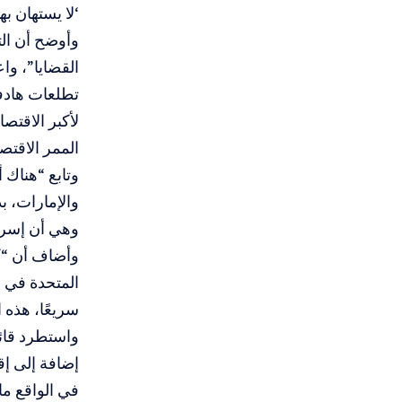
‘لا يستهان بها
وأوضح أن الت
القضايا”، وا
تطلعات هادف
لأكبر الاقتصا
الممر الاقت
وتابع “هناك أ
والإمارات، ب
وهي أن إسرائ
وأضاف أن “كل
المتحدة في د
سريعًا، هذه
واستطرد قائل
إضافة إلى إق
في الواقع ما