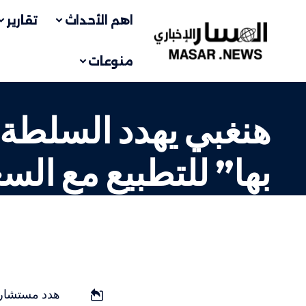
اهم الأحداث
تقارير
منوعات
هنغبي يهدد السلطة 
بها” للتطبيع مع الس
إسرائيليات
LAST UPDATED: 11 سبتمبر، 2023 9:10 ص
هدد مستشار ا