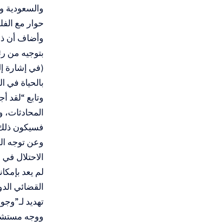
والسعودية وا
حوار مع الفلس
وأضاف أن ذلك
بتوجيه من رئ
(في إشارة إل
بالحياة في ال
وتابع “لقد أ
المحادثات، و
فسيكون ذلك ل
وعن توجه الس
الاحتلال في 
لم يعد بإمكا
القضائي الدو
تهديد لـ”وجو
ووجه مستشار 