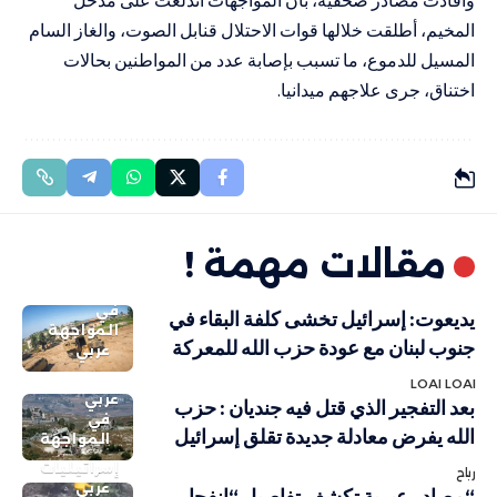
المخيم، أطلقت خلالها قوات الاحتلال قنابل الصوت، والغاز السام
المسيل للدموع، ما تسبب بإصابة عدد من المواطنين بحالات
اختناق، جرى علاجهم ميدانيا.
مقالات مهمة !
في
يديعوت: إسرائيل تخشى كلفة البقاء في
المواجهة
جنوب لبنان مع عودة حزب الله للمعركة
عربي
LOAI LOAI
عربي
بعد التفجير الذي قتل فيه جنديان : حزب
في
الله يفرض معادلة جديدة تقلق إسرائيل
المواجهة
إسرائيليات
رباح
عربي
“مصادر عبرية تكشف تفاصيل “انفجار