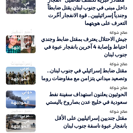
في
داخل مبنى في جنوب لبنان يقتل ضابطاً
المواجهة
وجندياً إسرائيليين.. قوة الانفجار أخّرت
التعرف على هويتهما
أهم الاخبار
صالح شوكة
إسرائيليات
جيش الاحتلال يعترف بمقتل ضابط وجندي
في
احتياط وإصابة 4 آخرين بانفجار عبوة في
المواجهة
جنوب لبنان
إسرائيليات
صالح شوكة
عربي
مقتل ضابط إسرائيلي في جنوب لبنان..
في
وتصعيد ميداني يتزامن مع مفاوضات روما
المواجهة
صالح شوكة
دولي
الحوثيون يعلنون استهداف سفينة نفط
في
سعودية في خليج عدن بصاروخ باليستي
المواجهة
أهم الاخبار
صالح شوكة
عربي
مقتل جنديين إسرائيليين على الأقل
في
بانفجار عبوة ناسفة جنوب لبنان
المواجهة