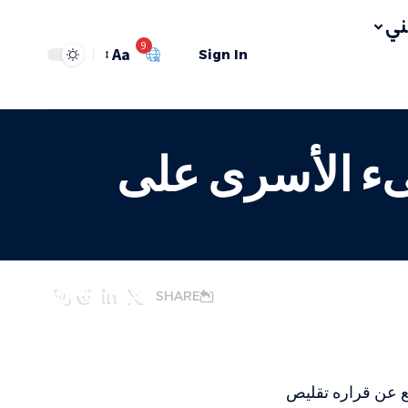
ي
9
Aa
Sign In
نىء الأسرى على
SHARE
جع عن قراره تقليص