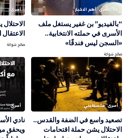
TV
أسرى
أهم الاخبار
أسرى
“بالفيديو” بن غفير يستغل ملف
الاحتلال 
الأسرى في حملته الانتخابية..
الاعتقال الإدا
«السجن ليس فندقًا»
صالح شوكة
صالح شوكة
أسرى
فلسطيني
أسرى
تصعيد واسع في الضفة والقدس..
نادي الأسي
الاحتلال يشن حملة اقتحامات