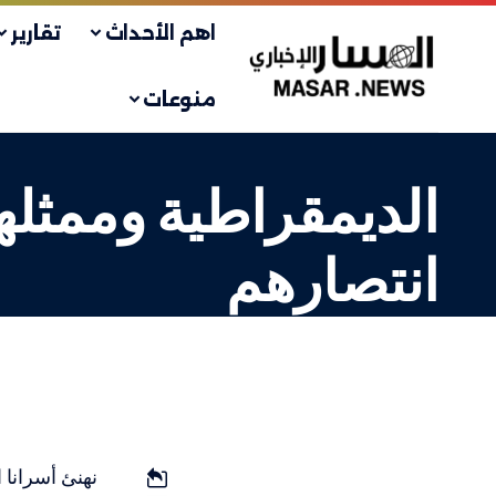
اهم الأحداث
تقارير
منوعات
الديمقراطية وممثله
انتصارهم
أسرى
LAST UPDATED: 14 سبتمبر، 2023 3:54 ص
نهنئ أسرانا 