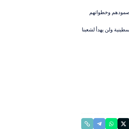
وصمودهم وخطواتهم
طينية ولن يهدأ لشعبنا