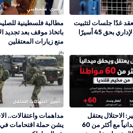
أسرى
فلسطيني
يعقد غدًا جلسات لتثبيت
مطالبة فلسطينية للصليب
ري بحق 45 أسيرًا
باتخاذ موقف بعد تجديد ال
منع زيارات المعتقلين
رباح
أسرى
انتهاكات الاحتلال
ر: الاحتلال يعتقل
مداهمات واعتقالات.. الا
ويحقق ميدانياً مع أكثر من 60
يشن حملة اقتحامات في 