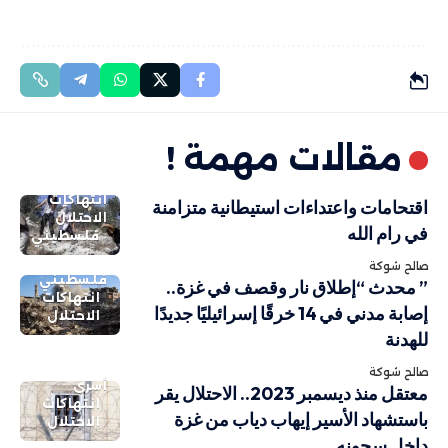
مقالات مهمة !
انتهاكات
اقتحامات واعتداءات استيطانية متزامنة
الاحتلال
في رام الله
فلسطيني
صالح شوكة
فلسطيني
” محدث “إطلاق نار وقصف في غزة..
انتهاكات
إصابة مدني في 14 خرقًا إسرائيليًا جديدًا
الاحتلال
للهدنة
صالح شوكة
أسرى
معتقل منذ ديسمبر 2023.. الاحتلال يقر
انتهاكات
باستشهاد الأسير إيهاب دياب من غزة
الاحتلال
داخل سجونه