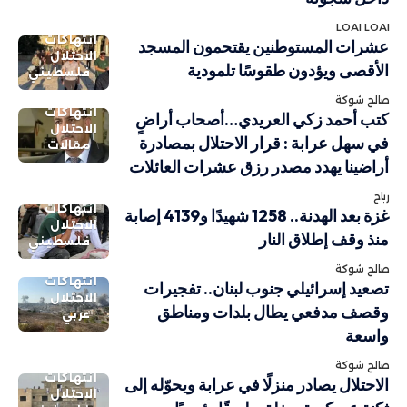
LOAI LOAI
انتهاكات
عشرات المستوطنين يقتحمون المسجد
الاحتلال
الأقصى ويؤدون طقوسًا تلمودية
فلسطيني
صالح شوكة
انتهاكات
كتب أحمد زكي العريدي…أصحاب أراضٍ
الاحتلال
في سهل عرابة : قرار الاحتلال بمصادرة
مقالات
أراضينا يهدد مصدر رزق عشرات العائلات
رباح
انتهاكات
غزة بعد الهدنة.. 1258 شهيدًا و4139 إصابة
الاحتلال
منذ وقف إطلاق النار
فلسطيني
صالح شوكة
انتهاكات
تصعيد إسرائيلي جنوب لبنان.. تفجيرات
الاحتلال
وقصف مدفعي يطال بلدات ومناطق
عربي
واسعة
صالح شوكة
انتهاكات
الاحتلال يصادر منزلًا في عرابة ويحوّله إلى
الاحتلال