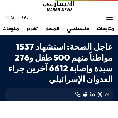
Aa
متابعات
فلسطيني
المسار
تقارير
منوعات
عاجل الصحة: استشهاد 1537
مواطناً منهم 500 طفل و276
سيدة وإصابة 6612 آخرين جراء
العدوان الإسرائيلي
انتهاكات الاحتلال
LAST UPDATED: 17 فبراير، 2024 7:02 ص