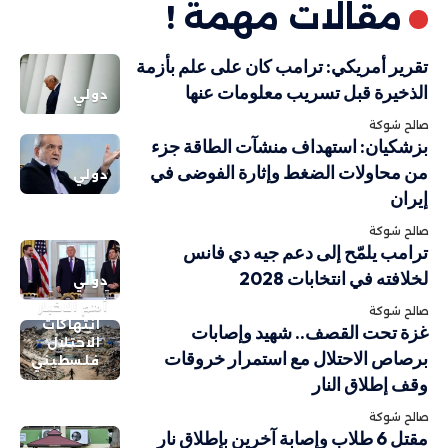
مقالات مهمة !
تقرير أمريكي: ترامب كان على علم بأزمة
الذخيرة قبل تسريب معلومات عنها
دولي
صالح شوكة
بزشكيان: استهداف منشآت الطاقة جزء
من محاولات الضغط وإثارة الفوضى في
دولي
إيران
صالح شوكة
ترامب يلمّح إلى دعم جيه دي فانس
لخلافته في انتخابات 2028
دولي
أهم الاخبار
صالح شوكة
انتهاكات
غزة تحت القصف.. شهيد وإصابات
الاحتلال
برصاص الاحتلال مع استمرار خروقات
فلسطيني
وقف إطلاق النار
صالح شوكة
مقتل 6 طلاب وإصابة آخرين بإطلاق نار