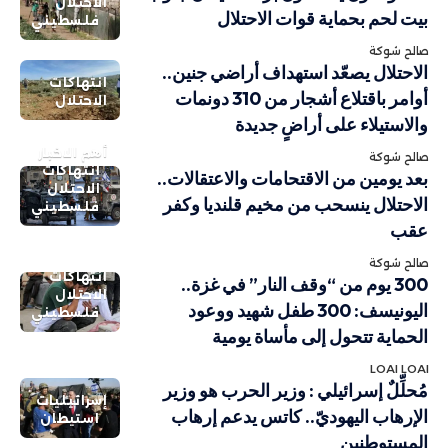
الاحتلال
بيت لحم بحماية قوات الاحتلال
فلسطيني
صالح شوكة
الاحتلال يصعّد استهداف أراضي جنين..
انتهاكات
أوامر باقتلاع أشجار من 310 دونمات
الاحتلال
والاستيلاء على أراضٍ جديدة
أهم الاخبار
صالح شوكة
انتهاكات
بعد يومين من الاقتحامات والاعتقالات..
الاحتلال
الاحتلال ينسحب من مخيم قلنديا وكفر
فلسطيني
عقب
صالح شوكة
انتهاكات
300 يوم من “وقف النار” في غزة..
الاحتلال
اليونيسف: 300 طفل شهيد ووعود
فلسطيني
الحماية تتحول إلى مأساة يومية
LOAI LOAI
مُحلِّلٌ إسرائيلي : وزير الحرب هو وزير
إسرائيليات
الإرهاب اليهوديّ.. كاتس يدعم إرهاب
استيطان
المستوطنين