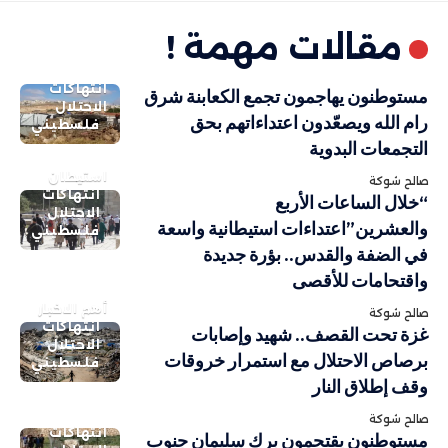
مقالات مهمة !
انتهاكات
مستوطنون يهاجمون تجمع الكعابنة شرق
الاحتلال
رام الله ويصعّدون اعتداءاتهم بحق
فلسطيني
التجمعات البدوية
استيطان
صالح شوكة
انتهاكات
“خلال الساعات الأربع
الاحتلال
والعشرين”اعتداءات استيطانية واسعة
فلسطيني
في الضفة والقدس.. بؤرة جديدة
واقتحامات للأقصى
أهم الاخبار
صالح شوكة
انتهاكات
غزة تحت القصف.. شهيد وإصابات
الاحتلال
برصاص الاحتلال مع استمرار خروقات
فلسطيني
وقف إطلاق النار
صالح شوكة
انتهاكات
مستوطنون يقتحمون برك سليمان جنوب