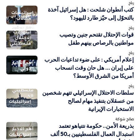
رباح
كتب أنطوان شلحت : هل إسرائيل آخذة
إسرائيليات
بالتحوّل إلى حيّز طارد لليهود؟
مقالات
أهم الاخبار
رباح
انتهاكات
قوات الإحتلال تقتحم جنين وتصيب
الاحتلال
مواطنين بالرصاص بينهم طفل
فلسطيني
رباح
إعلام أمريكي : على ضوء تداعيات الحرب
أهم الاخبار
على إيران … هل حان وقت انسحاب
دولي
أمريكا من الشرق الأوسط؟
رباح
فلسطيني
سلطات الاحتلال الإسرائيلي تتهم شخصين
48
من عسقلان بتنفيذ مهام لصالح
إسرائيليات
الاستخبارات الإيرانية
صالح شوكة
بذريعة الأمن.. حكومة نتنياهو تعتمد
أهم الاخبار
استبدال العمال الفلسطينيين بـ50 ألف
إسرائيليات