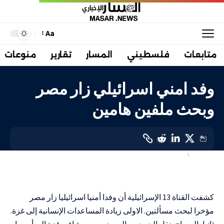
Aa
متابعات
فلسطيني
المسار
تقارير
منوعات
وفد امني اسرائيلي زار مصر
وبحث ملفين هامين
أهم الاخبار
إسرائيليات
LAST UPDATED: 2 نوفمبر، 2023 6:39 ص
كشفت القناة 13 الإسرائيلية أن وفدا أمنيا اسرائيليا زار مصر
مؤخرا لبحث مسألتين. الاولى زيادة المساعدات الإنسانية إلى غزة.
ثانيا، السماح بنقل الجرحى والمرضى من مشافي غزة إلى أوروبا.