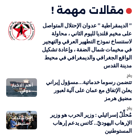
مقالات مهمة !
فلسطيني
” الديمقراطية ” عدوان الإحتلال المتواصل
أهم
على مخيم قلنديا لليوم الثاني ، محاولة
الاخبار
لاستنساخ نموذج التطهير العرقي والتهجير
في مخيمات شمال الضفة ، وإعادة تشكيل
الواقع الجغرافي والديمغرافي في محيط
مدينة القدس
رباح
تتضمن رسوما خدماتية…مسؤول إيراني
أهم الاخبار
يعلن الإتفاق مع عمان على آلية لعبور
دولي
مضيق هرمز
رباح
مُحلِّلٌ إسرائيلي : وزير الحرب هو وزير
إسرائيليات
الإرهاب اليهوديّ.. كاتس يدعم إرهاب
استيطان
المستوطنين