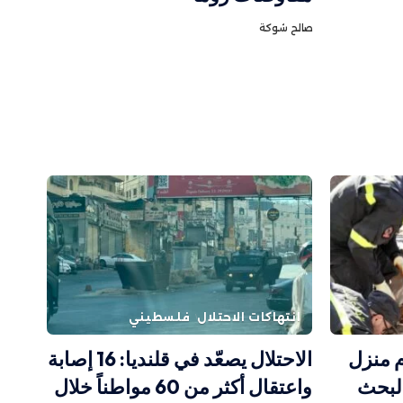
صالح شوكة
انتهاكات الاحتلال
فلسطيني
ركام منزل
الاحتلال يصعّد في قلنديا: 16 إصابة
البحث
واعتقال أكثر من 60 مواطناً خلال