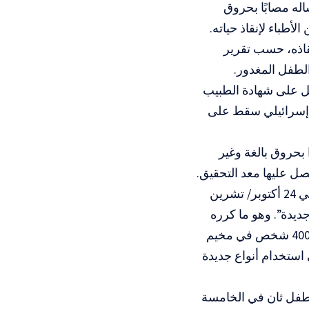
نتشاله مصابًا بحروق
طباء لإنقاذ حياته.
قاذه، حسب تقرير
الطفل المغدور.
ل على شهادة الطبيب
خ إسرائيلي سقط على
بحروق بالغة وغير
ل عليها معد التحقيق.
بدوره تحدث وكيل وزارة الصحة بغزة يوسف أبو الريش إلى وسائل الإعلام في 24 أكتوبر/ تشرين
استخدام أسلحة جديدة”. وهو ما كرره
مدير المستشفى الإندونيسي الدكتور عاطف الكحلوت بعد مقتل وإصابة نحو 400 شخص في مخيم
استخدام أنواع جديدة
 طفل ثان في الخامسة