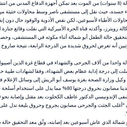
ونجا أبو شمالة (8 سنوات) من الموت بعد تمكن أجهزة الدفاع المدني من ا
ء جسده، حيث نقل إلى مستشفى ناصر وسط محاولات حثيثة من الأ
لات الأطباء لأسبوعين، لكن نقص الأدوية والوقود حال دون إن
لة رويترز، وأكدته قناة الحرة الأميركية التي نقلت وقائع جنازة 
لتحقيق حالة الطفل أبو شمالة أثناء مكوثه في المستشفى، وحص
وتبين أنه تعرض لحروق شديدة من الدرجة الرابعة، نتيجة صارو
لة واحدا من آلاف الجرحى والشهداء في قطاع غزة الذين أصيبوا 
ت إلى درجة إذابة عظام بعض الشهداء، وفقا لشهادات طبية حص
الأول قائلا “لدينا مصابون بحروق درجتها 80% مما يدل على 
 إن “أغلب الجثث والجرحى مصابون بجروح وحروق بليغة تدل على 
.
 شمالة الذي عاش أسبوعين بعد إصابته، وثّق معد التحقيق حالة