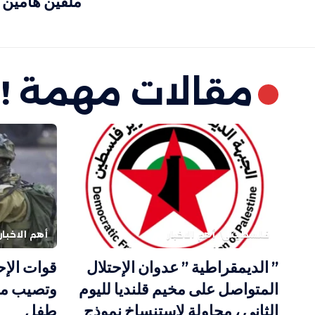
ملفين هامين
مقالات مهمة !
فلسطيني
أهم الاخبار
أهم الاخبار
” الديمقراطية ” عدوان الإحتلال
قوات الإح
المتواصل على مخيم قلنديا لليوم
وتصيب مو
الثاني ، محاولة لاستنساخ نموذج
طفل