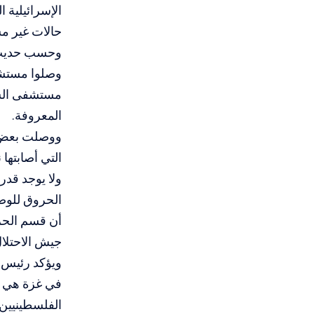
الإسرائيلية
حالات غير م
وحسب حديث ا
مستشفى الشفا
المعروفة.
ووصلت بعض ا
التي أصابتها 
ولا يوجد قد
الحروق للوصو
أن قسم الحرو
جيش الاحتلا
ويؤكد رئيس 
في غزة هي أ
الفلسطينيين.