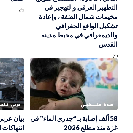
التطهير العرقي والتهجير في
رباح
مخيمات شمال الضفة ، وإعادة
تشكيل الواقع الجغرافي
والديمغرافي في محيط مدينة
القدس
رباح
صحة
فلسطيني
عربي
فلس
58 ألف إصابة بـ “جدري الماء” في
بيان عرب
غزة منذ مطلع 2026
انتهاكات 