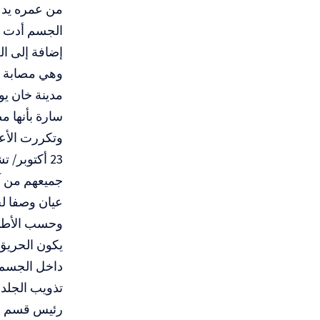
من عمره يدع
الجسم أدت إل
إضافة إلى ال
وهي مصابة ب
مدينة خان ي
سارة بأنها م
وتكررت الأع
جميعهم من آ
عيان وصفا ل
وحسب الأطباء
يكون الحريق 
داخل الجسم 
تذويب الجلد
رئيس قسم ال