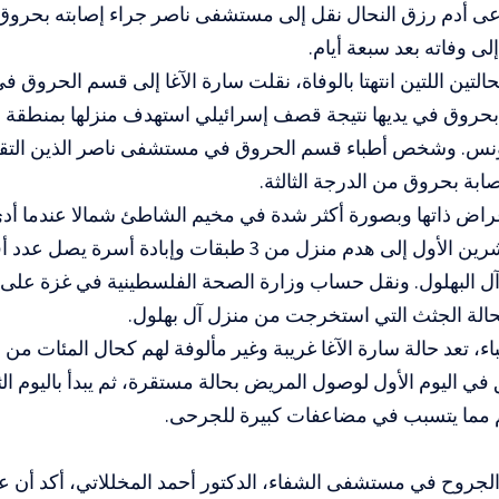
ى أدم رزق النحال نقل إلى مستشفى ناصر جراء إصابته بحروق ف
ى وفاته بعد سبعة أيام.
حالتين اللتين انتهتا بالوفاة، نقلت سارة الآغا إلى قسم الحرو
حروق في يديها نتيجة قصف إسرائيلي استهدف منزلها بمنطقة 
ونس. وشخص أطباء قسم الحروق في مستشفى ناصر الذين التقاه
صابة بحروق من الدرجة الثالثة.
راض ذاتها وبصورة أكثر شدة في مخيم الشاطئ شمالا عندما أ
ل البهلول. ونقل حساب وزارة الصحة الفلسطينية في غزة عل
حالة الجثث التي استخرجت من منزل آل بهلول.
، تعد حالة سارة الآغا غريبة وغير مألوفة لهم كحال المئات من 
في اليوم الأول لوصول المريض بحالة مستقرة، ثم يبدأ باليوم الث
مما يتسبب في مضاعفات كبيرة للجرحى.
جروح في مستشفى الشفاء، الدكتور أحمد المخللاتي، أكد أن 