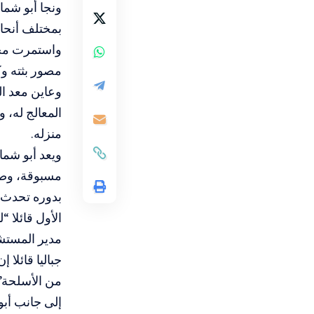
بمختلف أنحا
واستمرت محاو
مصور بثته وكا
وعاين معد ا
المعالج له، 
منزله.
ويعد أبو شما
مسبوقة، وصل
جباليا قائلا
من الأسلحة”
إلى جانب أبو