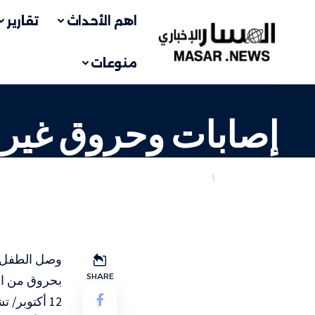
اهم الأحداث
تقارير
منوعات
إصابات وحروق غير مأ
انتهاكات الاحتلال
فلسطيني
LAST UPDATED: 2 نوفمبر، 2023 6:44 ص
وصل الطفل إ
SHARE
بحروق من ال
12 أكتوبر/ تشرين الأول 2023 تسبب باستشهاد والدته وأشقائه الثلاثة.