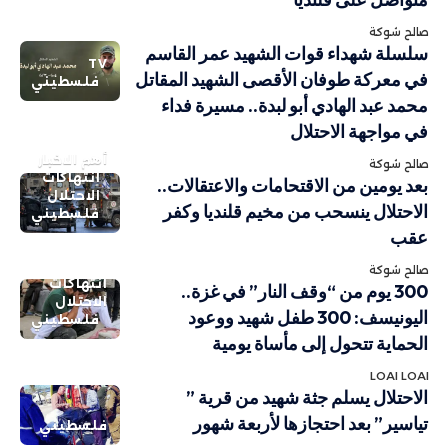
صالح شوكة
سلسلة شهداء قوات الشهيد عمر القاسم
TV
في معركة طوفان الأقصى الشهيد المقاتل
فلسطيني
محمد عبد الهادي أبو لبدة.. مسيرة فداء
في مواجهة الاحتلال
أهم الاخبار
صالح شوكة
انتهاكات
بعد يومين من الاقتحامات والاعتقالات..
الاحتلال
الاحتلال ينسحب من مخيم قلنديا وكفر
فلسطيني
عقب
صالح شوكة
انتهاكات
300 يوم من “وقف النار” في غزة..
الاحتلال
اليونيسف: 300 طفل شهيد ووعود
فلسطيني
الحماية تتحول إلى مأساة يومية
LOAI LOAI
الاحتلال يسلم جثة شهيد من قرية ”
تياسير” بعد احتجازها لأربعة شهور
فلسطيني