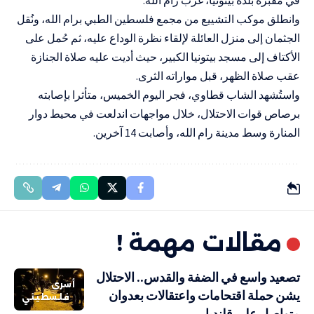
وانطلق موكب التشييع من مجمع فلسطين الطبي برام الله، ونُقل
الجثمان إلى منزل العائلة لإلقاء نظرة الوداع عليه، ثم حُمل على
الأكتاف إلى مسجد بيتونيا الكبير، حيث أديت عليه صلاة الجنازة
عقب صلاة الظهر، قبل مواراته الثرى.
واستُشهد الشاب قطاوي، فجر اليوم الخميس، متأثرا بإصابته
برصاص قوات الاحتلال، خلال مواجهات اندلعت في محيط دوار
المنارة وسط مدينة رام الله، وأصابت 14 آخرين.
مقالات مهمة !
تصعيد واسع في الضفة والقدس.. الاحتلال
أسرى
يشن حملة اقتحامات واعتقالات بعدوان
فلسطيني
متواصل على قلنديا