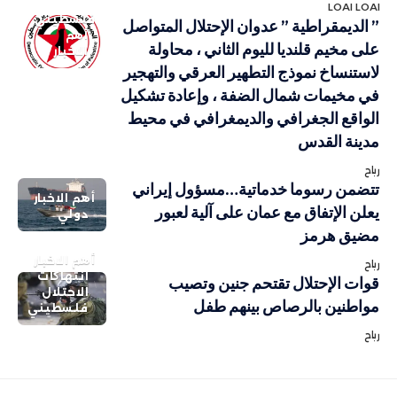
LOAI LOAI
فلسطيني
” الديمقراطية ” عدوان الإحتلال المتواصل
أهم
على مخيم قلنديا لليوم الثاني ، محاولة
الاخبار
لاستنساخ نموذج التطهير العرقي والتهجير
في مخيمات شمال الضفة ، وإعادة تشكيل
الواقع الجغرافي والديمغرافي في محيط
مدينة القدس
رباح
تتضمن رسوما خدماتية…مسؤول إيراني
أهم الاخبار
يعلن الإتفاق مع عمان على آلية لعبور
دولي
مضيق هرمز
أهم الاخبار
رباح
انتهاكات
قوات الإحتلال تقتحم جنين وتصيب
الاحتلال
مواطنين بالرصاص بينهم طفل
فلسطيني
رباح