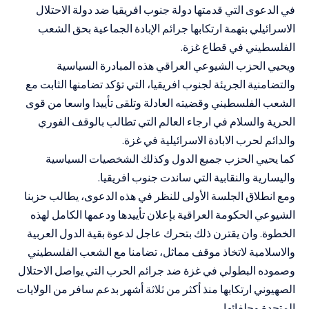
في الدعوى التي قدمتها دولة جنوب افريقيا ضد دولة الاحتلال
الاسرائيلي بتهمة ارتكابها جرائم الإبادة الجماعية بحق الشعب
الفلسطيني في قطاع غزة.
ويحيي الحزب الشيوعي العراقي هذه المبادرة السياسية
والتضامنية الجريئة لجنوب افريقيا، التي تؤكد تضامنها الثابت مع
الشعب الفلسطيني وقضيته العادلة وتلقى تأييدا واسعا من قوى
الحرية والسلام في ارجاء العالم التي تطالب بالوقف الفوري
والدائم لحرب الابادة الاسرائيلية في غزة.
كما يحيي الحزب جميع الدول وكذلك الشخصيات السياسية
واليسارية والنقابية التي ساندت جنوب افريقيا.
ومع انطلاق الجلسة الأولى للنظر في هذه الدعوى، يطالب حزبنا
الشيوعي الحكومة العراقية بإعلان تأييدها ودعمها الكامل لهذه
الخطوة. وان يقترن ذلك بتحرك عاجل لدعوة بقية الدول العربية
والاسلامية لاتخاذ موقف مماثل، تضامنا مع الشعب الفلسطيني
وصموده البطولي في غزة ضد جرائم الحرب التي يواصل الاحتلال
الصهيوني ارتكابها منذ أكثر من ثلاثة أشهر بدعم سافر من الولايات
المتحدة وحلفائها.