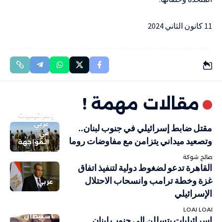
11 كانون الثاني 2024
مقالات مهمة !
إسرائيليات
عربي
مقتل ضابط إسرائيلي في جنوب لبنان..
في
وتصعيد ميداني يتزامن مع مفاوضات روما
المواجهة
صالح شوكة
القاهرة تدعو لضغوط دولية لتنفيذ اتفاق
غزة وخطة ترامب وانسحاب الاحتلال
عربي
الإسرائيلي
LOAI LOAI
استيطان
إسرائيليات يتسللن إلى جنوب لبنان