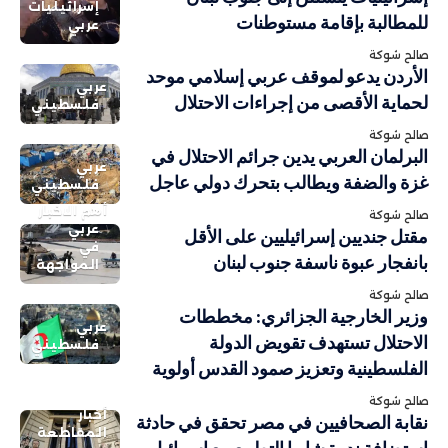
إسرائيليات
للمطالبة بإقامة مستوطنات
عربي
صالح شوكة
الأردن يدعو لموقف عربي إسلامي موحد
عربي
لحماية الأقصى من إجراءات الاحتلال
فلسطيني
صالح شوكة
البرلمان العربي يدين جرائم الاحتلال في
عربي
غزة والضفة ويطالب بتحرك دولي عاجل
فلسطيني
أهم الاخبار
صالح شوكة
عربي
مقتل جنديين إسرائيليين على الأقل
في
بانفجار عبوة ناسفة جنوب لبنان
المواجهة
صالح شوكة
وزير الخارجية الجزائري: مخططات
عربي
الاحتلال تستهدف تقويض الدولة
فلسطيني
الفلسطينية وتعزيز صمود القدس أولوية
صالح شوكة
أخبار
نقابة الصحافيين في مصر تحقق في حادثة
المقاطعة