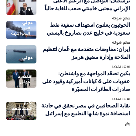
بزشكيان: التواصل مع الزعيم الأعلى
الإيراني مجتبى خامنئي صعب للغاية حالياً
دولي
صالح شوكة
دولي
الحوثيون يعلنون استهداف سفينة نفط
في
سعودية في خليج عدن بصاروخ باليستي
المواجهة
صالح شوكة
إيران: مفاوضات متقدمة مع عُمان لتنظيم
الملاحة وإدارة مضيق هرمز
دولي
LOAI LOAI
بكين تصعّد المواجهة مع واشنطن:
اقتصاد
عقوبات على 6 كيانات أميركية وقيود على
دولي
صادرات الطائرات المسيّرة
LOAI LOAI
أخبار
نقابة الصحافيين في مصر تحقق في حادثة
المقاطعة
استضافة ندوة شابها التطبيع مع إسرائيل
عربي
رباح