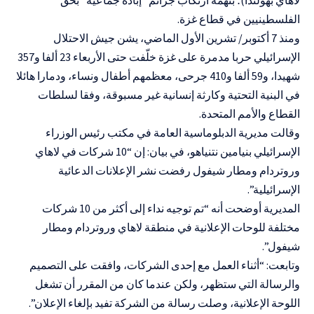
الفلسطينيين في قطاع غزة.
ومنذ 7 أكتوبر/ تشرين الأول الماضي، يشن جيش الاحتلال
الإسرائيلي حربا مدمرة على غزة خلّفت حتى الأربعاء 23 ألفا و357
شهيدا، و59 ألفا و410 جرحى، معظمهم أطفال ونساء، ودمارا هائلا
في البنية التحتية وكارثة إنسانية غير مسبوقة، وفقا لسلطات
القطاع والأمم المتحدة.
وقالت مديرية الدبلوماسية العامة في مكتب رئيس الوزراء
الإسرائيلي بنيامين نتنياهو، في بيان: إن “10 شركات في لاهاي
وروتردام ومطار شيفول رفضت نشر الإعلانات الدعائية
الإسرائيلية”.
المديرية أوضحت أنه “تم توجيه نداء إلى أكثر من 10 شركات
مختلفة للوحات الإعلانية في منطقة لاهاي وروتردام ومطار
شيفول”.
وتابعت: “أثناء العمل مع إحدى الشركات، وافقت على التصميم
والرسالة التي ستظهر، ولكن عندما كان من المقرر أن تشغل
اللوحة الإعلانية، وصلت رسالة من الشركة تفيد بإلغاء الإعلان”.