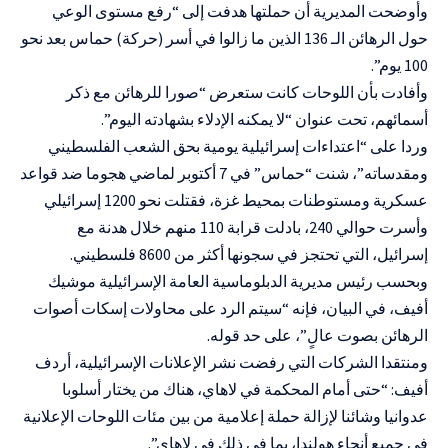
وأوضحت المديرية أن حملتها هدفت إلى “رفع مستوى الوعي
حول الرهائن الـ 136 الذين ما زالوا في أسر (حركة) حماس بعد نحو
100 يوم”.
وأفادت بأن اللوحات كانت ستعرض “صورا للرهائن مع ذكر
أسمائهم، تحت عنوان “لا يمكنه الإدلاء بشهادته اليوم”.
وردا على “اعتداءات إسرائيلية يومية بحق الشعب الفلسطيني
ومقدساته”، شنت “حماس” في 7 أكتوبر لماضي هجوما ضد قواعد
عسكرية ومستوطنات بمحيط غزة، فقتلت نحو 1200 إسرائيلي
وأسرت حوالي 240، بادلت قرابة 110 منهم خلال هدنة مع
إسرائيل، التي تحتجز في سجونها أكثر من 8600 فلسطيني.
وبحسب رئيس مديرية الدبلوماسية العامة الإسرائيلية موشيك
أفيف، في البيان، فإنه “سيتم الرد على محاولات إسكات أصوات
الرهائن بصوت عالٍ”، على حد قوله.
ومنتقدا الشركات التي رفضت نشر الإعلانات الإسرائيلية، أردف
أفيف: “حتى أمام المحكمة في لاهاي، هناك من يختار أسلوبا
عدوانيا وشائنا لإزالة حملة إعلامية من بين مئات اللوحات الإعلانية
في جميع أنحاء هولندا، بما في ذلك في لاهاي”.