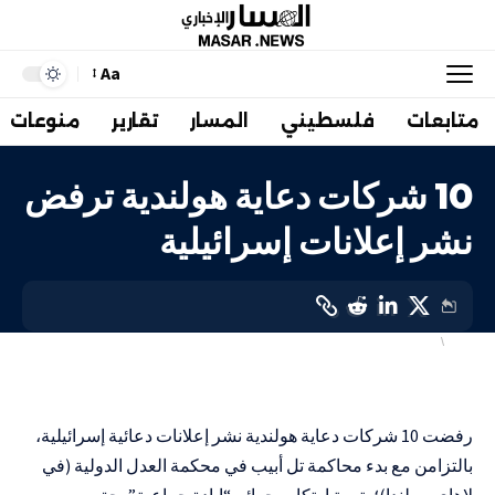
Aa
متابعات
فلسطيني
المسار
تقارير
منوعات
10 شركات دعاية هولندية ترفض
نشر إعلانات إسرائيلية
دولي
أخبار المقاطعة
LAST UPDATED: 11 يناير، 2024 8:19 م
رفضت 10 شركات دعاية هولندية نشر إعلانات دعائية إسرائيلية،
بالتزامن مع بدء محاكمة تل أبيب في محكمة العدل الدولية (في
لاهاي بهولندا)؛ بتهمة ارتكاب جرائم “إبادة جماعية” بحق