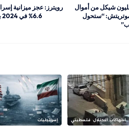
درة 3.1 مليون شيكل من أموال
رويترز: عجز ميزانية إسرائ
موتريتش: “ستحول
6.6% في 2024 بسبب الحرب
ب”
انتهاكات الاحتلال
فلسطيني
إسرائيليات