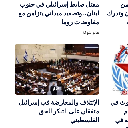
من
مقتل ضابط إسرائيلي في جنوب
ن وتدرك
لبنان.. وتصعيد ميداني يتزامن مع
مفاوضات روما
صالح شوكة
وجاليات
إسرائيليات
أهم الاخبار
غوث في
الإئتلاف والمعارضة فب إسرائيل
م
متفقان على التنكر للحق
ة في
الفلسطيني