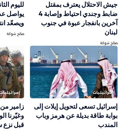
جيش الاحتلال يعترف بمقتل
لليوم الثا
ضابط وجندي احتياط وإصابة 4
يواصل عدو
آخرين بانفجار عبوة في جنوب
ويصعّد ان
لبنان
صالح شوكة
صالح شوكة
إسرائيليات
إسرائيليات
إسرائيل تسعى لتحويل إيلات إلى
زامير من
بوابة طاقة بديلة عن هرمز وباب
وغيّرنا ا
المندب
قبل نزع س