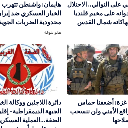
ني على التوالي.. الاحتلال
هايمان: واشنطن تتهرب 
انه على مخيم قلنديا
الخيار العسكري ضد إيرا
تهاكاته شمال القدس
محدودية الضربات الجوية
صالح شوكة
أهم الاخبار
فلسطيني
لاجئون 
 غزة: أضعفنا حماس
دائرة اللاجئين ووكالة ال
لواقع الأمني ولن ننسحب
الجبهة الديمقراطية- إقلي
لاحها
الضفة…العملية العسكري