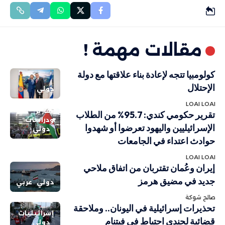
مقالات مهمة !
كولومبيا تتجه لإعادة بناء علاقتها مع دولة
الإحتلال
دولي
LOAI LOAI
تقارير
تقرير حكومي كندي: 95.7% من الطلاب
ودراسات
الإسرائيليين واليهود تعرضوا أو شهدوا
دولي
حوادث اعتداء في الجامعات
LOAI LOAI
إيران وعُمان تقتربان من اتفاق ملاحي
جديد في مضيق هرمز
دولي
عربي
صالح شوكة
تحذيرات إسرائيلية في اليونان.. وملاحقة
إسرائيليات
قضائية لجندي احتياط في فيتنام
دولي