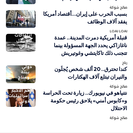
صالح شوكة
بسبب الحرب على إيران…أقتصاد أمريكا
اقتصاد
يفقد آلاف الوظائف
دولي
LOAI LOAI
انتهاكات
قنبلة أمريكية دمرت المدينة.. عمدة
الاحتلال
ناغازاكي يحدد الجهة المسؤولة بينما
دولي
تتجنب ذلك تاكايتشي وغوتيريش
رباح
دولي
كندا تحترق.. 20 ألف شخص يُجلَون
بيئة
والنيران تبتلع آلاف الهكتارات
ومناخ
صالح شوكة
أهم الاخبار
نتنياهو في نيويورك.. زيارة تحت الحراسة
إسرائيليات
و«كابوس أمني» يلاحق رئيس حكومة
دولي
الاحتلال
صالح شوكة