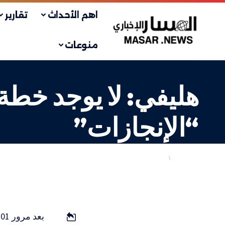
اهم الأحداث
تقارير
منوعات
هليفي: لا يوجد خطة
“الإنجازات”
أهم الاخبار
إسرائيليات
LAST UPDATED: 16 يناير، 2024 9:06 ص