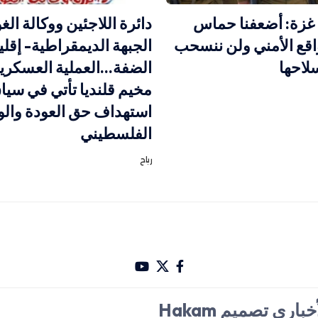
 غزة: أضعفنا حماس
دائرة اللاجئين ووكالة ال
لواقع الأمني ولن ننسحب
الجبهة الديمقراطية- إقلي
لاحها
الضفة…العملية العسكري
مخيم قلنديا تأتي في سيا
استهداف حق العودة والو
الفلسطيني
رباح
باري تصميم Hakam