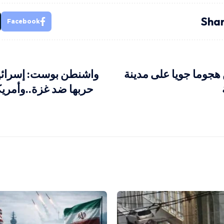
Shar
Facebook
هجوما جويا على مدينة
واشنطن بوست: إسرائي
حربها ضد غزة..وأمريك