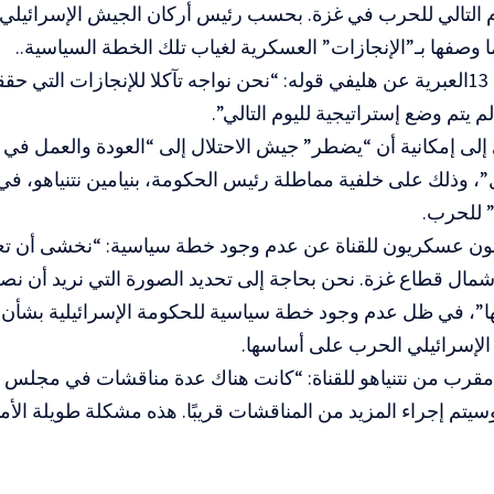
م التالي للحرب في غزة. بحسب رئيس أركان الجيش الإسرائيلي
 وصفها بـ”الإنجازات” العسكرية لغياب تلك الخطة السياسية..
ونقلت القناة 13العبرية عن هليفي قوله: “نحن نواجه تآكلا للإنجازات التي
م يتم وضع إستراتيجية لليوم التالي”.
لى إمكانية أن “يضطر” جيش الاحتلال إلى “العودة والعمل في الم
ل”، وذلك على خلفية مماطلة رئيس الحكومة، بنيامين نتنياهو، ف
” للحرب.
ن عسكريون للقناة عن عدم وجود خطة سياسية: “نخشى أن تع
ال قطاع غزة. نحن بحاجة إلى تحديد الصورة التي نريد أن نصل 
ها”، في ظل عدم وجود خطة سياسية للحكومة الإسرائيلية بشأن
الإسرائيلي الحرب على أساسها.
قرب من نتنياهو للقناة: “كانت هناك عدة مناقشات في مجلس ا
 وسيتم إجراء المزيد من المناقشات قريبًا. هذه مشكلة طويلة الأم