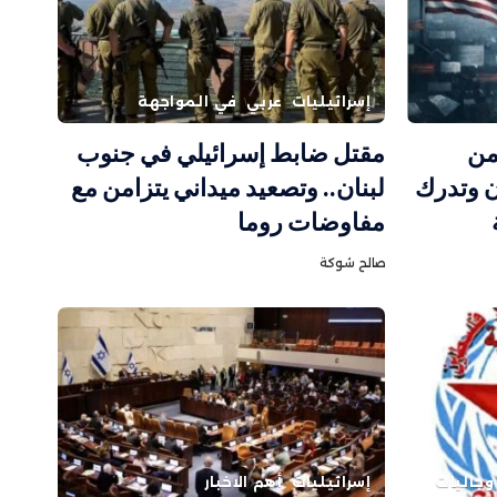
إسرائيليات
عربي
في المواجهة
من
مقتل ضابط إسرائيلي في جنوب
ن وتدرك
لبنان.. وتصعيد ميداني يتزامن مع
مفاوضات روما
صالح شوكة
وجاليات
إسرائيليات
أهم الاخبار