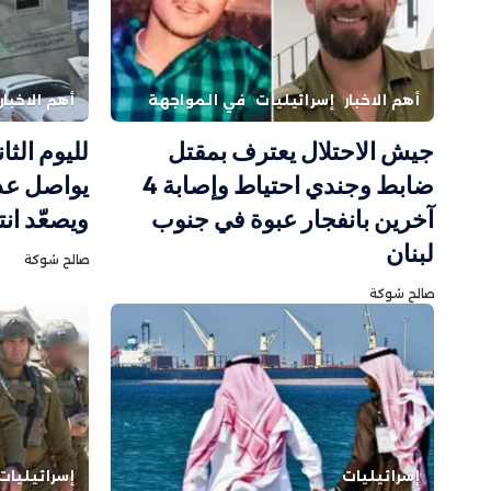
أهم الاخبار
إسرائيليات
في المواجهة
أهم الاخبار
جيش الاحتلال يعترف بمقتل
لليوم الثا
ضابط وجندي احتياط وإصابة 4
يواصل عدو
آخرين بانفجار عبوة في جنوب
ويصعّد ان
لبنان
صالح شوكة
صالح شوكة
إسرائيليات
إسرائيليات