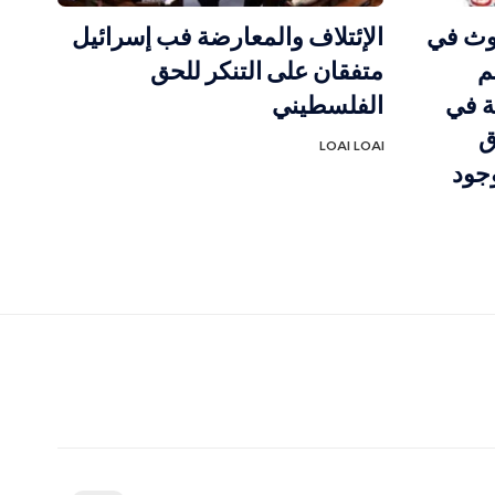
غوث في
الإئتلاف والمعارضة فب إسرائيل
م
متفقان على التنكر للحق
ة في
الفلسطيني
ق
LOAI LOAI
جود