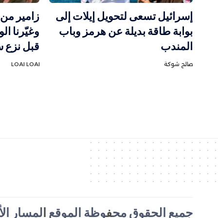
إسرائيل تسعى لتحويل إيلات إلى
زامير من
بوابة طاقة بديلة عن هرمز وباب
وغيّرنا ا
المندب
قبل نزع س
صالح شوكة
LOAI LOAI
جميع الحقوق مح
ف
وظة الموقع
ا
لمسار الأخ