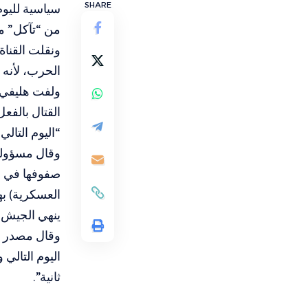
SHARE
سياسية لليو
من “تآكل” ما
الحرب، لأنه ل
ولفت هليفي إ
القتال بالفع
“اليوم التالي
وقال مسؤولو
صفوفها في شم
العسكرية) ب
ينهي الجيش 
وقال مصدر م
اليوم التالي
ثانية”.