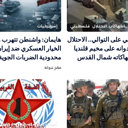
انتهاكات الاحتلال
فلسطيني
إسرائيليات
ني على التوالي.. الاحتلال
هايمان: واشنطن تتهرب 
انه على مخيم قلنديا
الخيار العسكري ضد إيرا
تهاكاته شمال القدس
محدودية الضربات الجوية
صالح شوكة
أهم الاخبار
فلسطيني
لاجئون 