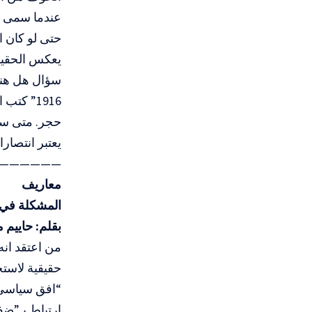
عندما سمى الح
حتى لو كان ا
يعكس الحقيقة
سؤال هل هنا
1916” ك
حجر. متى ستك
يعتبر انتصار
——————–
معاريف
المشكلة في ا
بقلم: حاييم
من اعتقد ان
حقيقية لاست
“افق سياسي”
ارتباط بـ”ضف