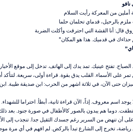
نافو
أملين من المعركة رأيت السلام
ملزم بالرحيل، قدماي تحلمان حلما
ق قال: أنا القشة التي احترقت وأكلت الضربة
ِ حذاءك في قدميك. هذا هو المكان”
اي”
لصباح. تفتح عينيك. تمد يدك إلى الهاتف. تدخل إلى موقع الأخبار.
 تمر على الأسماء. القلب يدق بقوة. قراءة أولى، سريعة. لتتأكد أ
ميزان حتى الآن، في ثلاثة اشهر من الحرب: ابن صديقة طيبة. ابن
 يوجد اسم معروف. إذاً، الآن قراءة ثانية، أبطأ. احتراما للشهداء. 
تطفت. دوما هم يبدون بالصور كالأطفال في صورة جنود. بعد ذل
لى أن تنهض من السرير رغم جسدك الثقيل جدا. تنجذب إلى الأ
رياضة، تخرج إلى الشارع تبدأ بالركض. لم افهم في أي مرة مو