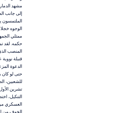
مشهد الدمار 
إلى جانب ال
الملتمسون يق
الوجوه خجلا.
ممثلي الجمهو
حكمه. لقد تم
المنصب الذي 
قنبلة نووية 
الدعوة المزع
حتى لو كان ه
تشرين الأول،
التنكيل، اخت
العسكري مرة
الخوف من الت