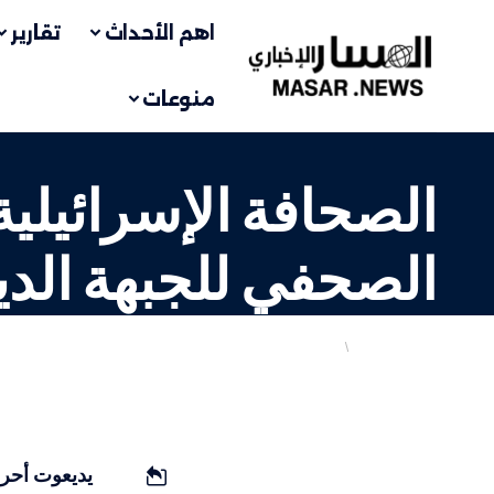
اهم الأحداث
تقارير
منوعات
الصحافة الإسرائيلي
الصحفي للجبهة الد
تقارير ودراسات
إسرائيليات
LAST UPDATED: 16 يناير، 2024 10:13 ص
يديعوت أح