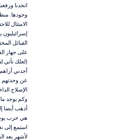
اتحدنا ورفعنا
وجودها. منظم
إسرائيليون ي
القبائل المخ
على جهاز الق
(لعلك تأتي ل
أجدني أراهم 
عن وحدتهم وح
الإصلاح الداخل
وكم يوجد ما
أذهب أيضا إل
هي حرب يوم 
استمع إلى نغ
لأشهر بعد ال