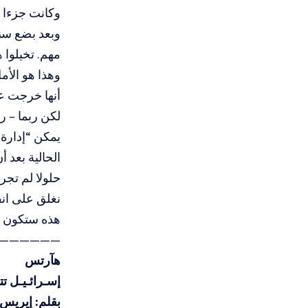
وكانت جزءا م
وبعد بضع سن
مهم. تخيلوا 
وهذا هو الأمل
أنها خرجت ع
لكن ربما – ر
يمكن “إدارة 
الحالية بعد 
حلولا لم تجر
نغلق على انف
هذه ستكون ص
——————–
هآرتس
إسـرائـيـل ت
بقلم: إيريس 