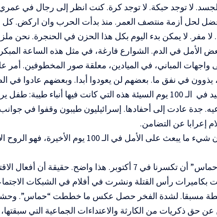
جسد. لا توجد حبكة. لا توجد كرة. كنت انظر إلى رجال في عمر
ضل لحل أزمة منتصف العمر. منذ بدأت الحرب وان اركض. كل 
. لا مفر. لا يمكن بدء اليوم بكل هذا الحزن في الحنجرة. نحن ملز
 الأمل في الدم. الشوارع فارغة، في مثل هذه الساعة المبكر
 واجهات المباني، في الميادين، معلقة صور المخطوفين. أمر ع
، يذوون في نفق ما. بعضهم لن يعودوا أبدا. وبعضهم عادوا في ال
الأسبوع الوحيد في الـ 100 يوم السيئة هذه التي كانت فيها أنباء طيبة
ه. جدة عادت إلى أحفادها. إسرائيليون طيبون وقفوا في جوانب
ام إعرابا عن التضامن.
بعامة، إذا كان شيء ما يبعث على الأمل في الـ 100 يو
لقد حاولت “حماس” أن تكسرنا في 7 أكتوبر. هذا واضح. حقيقة أن
قت بكاميرات رأس القتلة ونشرت في أفلام في الشبكات الاجتم
ن عن حق ذكريات من الكارثة والاعتداءات الجماعية التي سبقتها، 