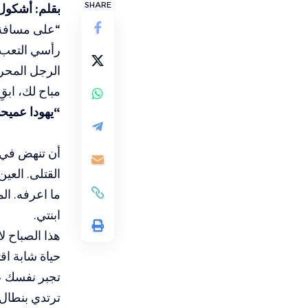
SHARE
بقلم: أشكول 
“على مسافة 
رأسي التعب 
الرجل المحرو
مباح لك، ابق
“يهودا عميح
أن تنهض في ا
القتلى. العين
ما اعرفه. ال
ابنتي.
هذا الصباح لا
حياة شابة اق
تجبر نفسك ع
ترتدي بنطال 