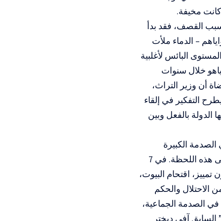
كانت مخيفة.
سبب القصف، فقد بدأ
ياهم – الدماء ملأت
لمستوى البائس لأغلبية
نياهو خلال سنوات
ضاة أن وزير التراث،
طرح التفكير في إلقاء
 الدولة بالفعل وبين
 الصدمة الكبيرة
للشعبين، الصدمة التي شكلت لشديد الألم الواقع في الأشهر الأخيرة وأدت إلى هذه اللحظة. في 7
 تمييز، اقتحام البيوت،
ن الاحتلال والحكم
في الصدمة الجماعية،
 السابق آفي ديختر