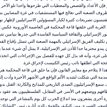
فإن الأعداد والقصص والمعطيات التي طرحوها واحدا تلو الآخر 
ظروف الصعبة التي تعالج فيها المستشفيات في غزة المصابين ب
تبسون تصريحات كثيرة لكبار المسؤولين الاسرائيليين لإظهار نوا
 الغربة التي خلقتها قاعة المحكمة في العاصمة الأوروبية عكس ا
ر الإسرائيلي والثقافة السياسية الفاسدة التي جذرها بنيامين نت
 تكليف الفريق الإسرائيلي بالمهمة الصعبة التي تتمثل بإقناع الق
يبدو محترما جدا للأذن غير الإسرائيلية، لا يمثل أي شيء عندما ي
على غزة، وأنه قد بذل كل جهده للفصل بين الإجراءات التي اتخذتها
جة التي اطلقها نائب رئيس الكنيست لإحراق غزة.
ذا لا يتلاءم مع معايير القانون فإن ما حلق في قاعة المحكمة هي
 سمع الإسرائيليون الصدى التاريخي للمذابح والكارثة: القتل بدون
طافهم ووضعهم في الأسر. في المقابل، الفلسطينيون بعد عقود م
 أخرى يشعرون منذ اندلاع الحرب كل يوم بالمشاعر التي توجد 
هجير القسري ومن النكبة، والخوف الذي أثاره رئيس “الشاباك”