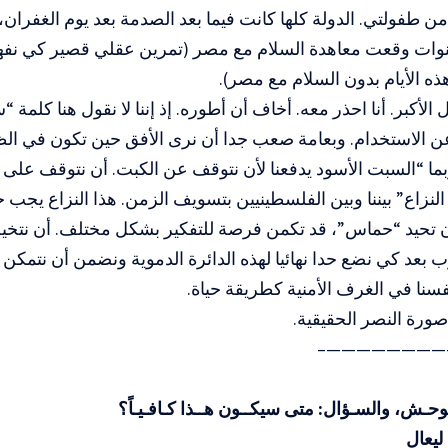
ن طفولتي. الدولة كلها كانت فيما بعد الصدمة بعد يوم الغفران، 
وات وقعت معاهدة السلام مع مصر (تمرين عقلي قصير كي نفهم 
هذه الأيام بدون السلام مع مصر).
 الأكبر. أنا احذر معه. أخاف أن أطوره. إذ إننا لا نقول هنا كلمة 
ن الاستخدام. وبعامة صعب جدا أن نرى الأفق حين تكون في الظ
بما “السبت الأسود يدفعنا لأن نتوقف عن الكبت. أن نتوقف على ا
النزاع” بيننا وبين الفلسطينيين بتسويف الزمن. هذا النزاع يجب ح
أن تحيد “حماس”، قد تكمن فرصة للتفكير بشكل مختلف. أن نتخيل
ب بعد كي نضع حدا نهائيا لهذه الدائرة الدموية ونضمن أن نتمكن 
سنا في الغرف الأمنية كطريقة حياة.
ورة النصر الحقيقية.
————————
توحـش، والسـؤال: متى سيكــون هــذا كـافـيـاً؟
ليعال