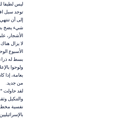
ليس لطيفا لل
توجد سبل اف
إلى أن تنتهي
شيء يضخ بعض
الأشجار، على
لا يزال هناك
بسط له ذراعي
ولوحوا بالإعل
من جديد.
والتنكيل وث
بالإسرائيليي