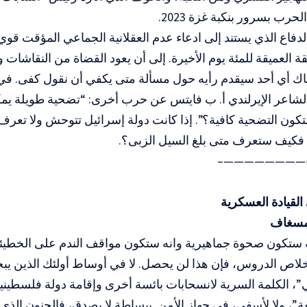
رب بسرور بنكبة غزة 2023.
لدفاع الذي يستند إلى ادعاء عدم العقلانية الجماعي المؤقت قوي ب
 العميقة للمئة يوم الأخيرة. إلى أن يعود القضاة من النقاشا
ك أي أحد سيقدم رأيه حول مسألة متى يكفي أن نقول كفى. في
تب الشاعر الإيرلندي أ. ب فايتس عن حرب أخرى: “تضحية طويلة ي
ون التضحية كافية؟”. إذا كانت دولة إسرائيل تتوحش ولا تعرف 
ا فكيف ستعرف متى بلغ السيل الزبى؟.
————————
لقيادة العسكرية
 مسغاف
ه ستكون صحوة جماهيرية وانه ستكون مواقف الندم على الخطي
خلاص الدروس، فإن هذا لن يحصل. لا في أوساط أولئك الذين ي
، الكلمة السرية لانسحابات بائسة أخرى وإقامة دولة فلسطين
ة”، ولا لأسفي، في جهاز الأمن. ببساطة لا يصدق، فالجنون الذي 