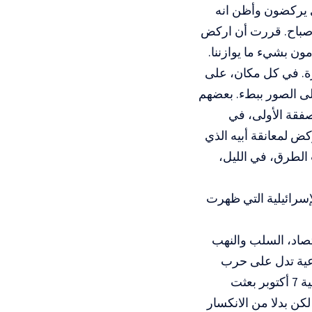
ي يركضون وأظن انه
صباح. قررت أن اركض
مون بشيء ما يوازننا.
ة. في كل مكان، على
لى الصور ببطء. بعضهم
صفقة الأولى، في
: طفل يركض لمعانقة أبيه الذي
 الطرق، في الليل،
م الأخيرة، فهو الروح الإسرائيلية التي ظهرت
 أفعال الاقتصاد، السلب والنهب
اعية تدل على حرب
نفسية مخططة مسبقا. لشدة الفخر حصل عكس ما خططت “حماس”. وحشية 7 أكتوبر بعثت
لكن بدلا من الانكسار