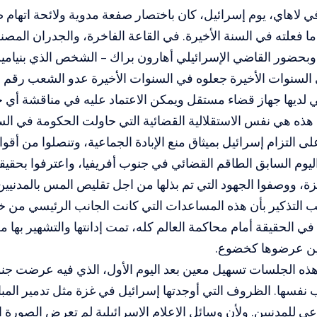
 في لاهاي، يوم إسرائيل، كان باختصار صفعة مدوية ولائحة اتهام
ما فعلته في السنة الأخيرة. في القاعة الفاخرة، والجدران ال
 وبحضور القاضي الإسرائيلي أهارون براك – الشخص الذي بنيامين
السنوات الأخيرة جعلوه في السنوات الأخيرة عدو الشعب رقم 
ي لديها جهاز قضاء مستقل ويمكن الاعتماد عليه في مناقشة أي حا
ذه هي نفس الاستقلالية القضائية التي حاولت الحكومة في السن
على التزام إسرائيل بميثاق منع الإبادة الجماعية، وتنصلوا من أ
ليوم السابق الطاقم القضائي في جنوب أفريفيا، واعترفوا بحقيقة 
، ووصفوا الجهود التي تم بذلها من اجل تقليص المس بالمدنيي
جب التذكير بأن هذه المساعدات التي كانت الجانب الرئيسي من خ
في الحقيقة أمام محاكمة العالم كله، تمت إدانتها والتشهير بها 
ين عرضوها كخضوع.
ذه الجلسات تسهيل معين بعد اليوم الأول، الذي فيه عرضت جنوب 
 نفسها. الظروف التي أوجدتها إسرائيل في غزة مثل تدمير المبان
عي للمدنيين. ولأن وسائل الإعلام الإسرائيلية لم تعرض الصورة 