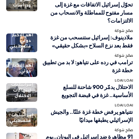
تحوّل إسرائيل الاتفاقات مع غزة إلى
ودراسات
مسار مفتوح للمماطلة والانسحاب من
الالتزامات؟
صالح شوكة
أهم الاخبار
ملادينوف: إسرائيل ستنسحب من غزة
دولي
فقط بعد نزع السلاح «بشكل حقيقي»
فلسطيني
صالح شوكة
ترامب في رده على نتياهو: لا بد من تطبيق
أهم الاخبار
خطة غزة
دولي
LOAI LOAI
إسرائيليات
الاحتلال يدمّر 900 شاحنة للسلع
انتهاكات
الأساسية.. غزة في قبضة التجويع
الاحتلال
LOAI LOAI
نتنياهو يرفض خطة غزة علنًا.. والجيش
إسرائيليات
الإسرائيلي يطبقها ميدانيًا
فلسطيني
صالح شوكة
دولي
91 مظاهرة ضد إسرائيل في اليونان..يوم