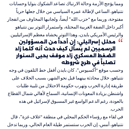
ومما يؤجج الأزمة وحالة الارتباك تصاعد الشكوك بنوايا وحسابات
نتنياهو، الساعي لإطالة عمره السياسي من خلال جعلها حرباً
مفتوحة، وربما مع “حزب الله” أيضاً، ولجانبها المخاوف من انفجار
أكبر داخل الضفة الغربية المحتلة، واستمرار التوتر بين نتنياهو
والرئيس الأمريكي بايدن، وهذا التوتر يخشاه معظم الإسرائيليين.
محلل إسرائيلي: إن أحداً من المسؤولين
الرسميين لم يسأل كيف حدث أنه كلما زاد
الضغط العسكري زاد موقف يحيى السنوار
تصلباً في طرح شروطه
وحسب موقع “أكسيوس”، كان بايدن أقفل خط التلفون في وجه
نتنياهو، خلال محادثة بينهما قبل نحو الشهر، بسبب الخلاف على
طريقة إدارة الحرب وتهرب حكومة الاحتلال من تلبية طلبات
واشنطن بزيادة المعونات الإنسانية، السماح لأهالي شمال القطاع
بالعودة، رغم الدعم الواسع غير المسبوق لإسرائيل في هذه
الحرب.
في لقاء مع رؤساء الحكم المحلي في منطقة “غلاف غزة”، قال
نتنياهو، أمس، إن الحرب ستستمر طيلة العام الحالي، وربما تدخل