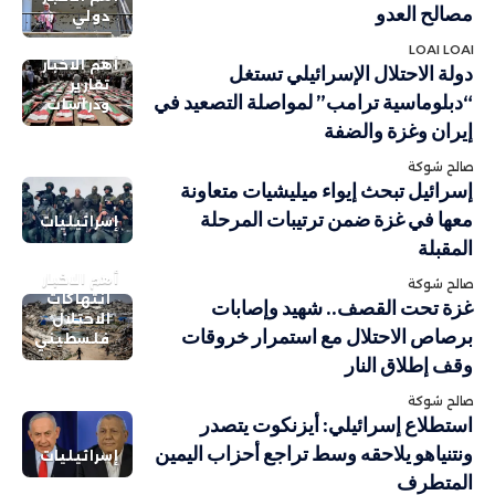
مصالح العدو
دولي
LOAI LOAI
أهم الاخبار
دولة الاحتلال الإسرائيلي تستغل
تقارير
“دبلوماسية ترامب” لمواصلة التصعيد في
ودراسات
إيران وغزة والضفة
صالح شوكة
إسرائيل تبحث إيواء ميليشيات متعاونة
معها في غزة ضمن ترتيبات المرحلة
إسرائيليات
المقبلة
أهم الاخبار
صالح شوكة
انتهاكات
غزة تحت القصف.. شهيد وإصابات
الاحتلال
برصاص الاحتلال مع استمرار خروقات
فلسطيني
وقف إطلاق النار
صالح شوكة
استطلاع إسرائيلي: أيزنكوت يتصدر
ونتنياهو يلاحقه وسط تراجع أحزاب اليمين
إسرائيليات
المتطرف