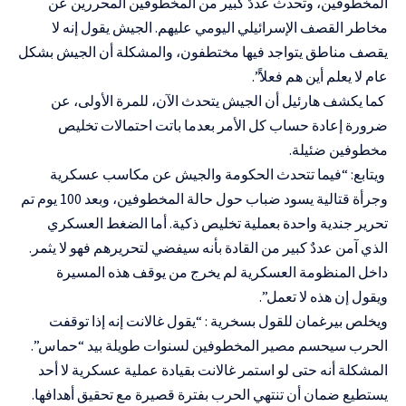
المخطوفين، وتحدث عددٌ كبير من المخطوفين المحررين عن
مخاطر القصف الإسرائيلي اليومي عليهم. الجيش يقول إنه لا
يقصف مناطق يتواجد فيها مختطفون، والمشكلة أن الجيش بشكل
عام لا يعلم أين هم فعلاً”.
كما يكشف هارئيل أن الجيش يتحدث الآن، للمرة الأولى، عن
ضرورة إعادة حساب كل الأمر بعدما باتت احتمالات تخليص
مخطوفين ضئيلة.
ويتابع: “فيما تتحدث الحكومة والجيش عن مكاسب عسكرية
وجرأة قتالية يسود ضباب حول حالة المخطوفين، وبعد 100 يوم تم
تحرير جندية واحدة بعملية تخليص ذكية. أما الضغط العسكري
الذي آمن عددٌ كبير من القادة بأنه سيفضي لتحريرهم فهو لا يثمر.
داخل المنظومة العسكرية لم يخرج من يوقف هذه المسيرة
ويقول إن هذه لا تعمل”.
ويخلص بيرغمان للقول بسخرية : “يقول غالانت إنه إذا توقفت
الحرب سيحسم مصير المخطوفين لسنوات طويلة بيد “حماس”.
المشكلة أنه حتى لو استمر غالانت بقيادة عملية عسكرية لا أحد
يستطيع ضمان أن تنتهي الحرب بفترة قصيرة مع تحقيق أهدافها.