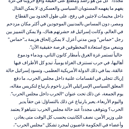
مجدداً: “كل من هو راشد ومطلع على حقيقة واقع حروبنا في غزة
يفهم ما يفهمه المستويان السياسي والعسكري: لا يمكن القتال
داخل مخيمات لاجئين في رفح، على طول الحدود بين القطاع
ومصر، دون المساس بالمدنيين الموجودين في أكثر مكان مزدحم
في العالم، وكانت إسرائيل قد حشرتهم هناك، ولا يمكن التمييز بين
رجل “حماس” وبين مدني أعزل. لا يمكن إلحاق هزيمة بـ”حماس”
وينبغي منح استعادة المخطوفين فرصة حقيقية الآن”.
حالياً تستمر غزة الغرق بأمطار كانون الثاني، وبدماء ودموع
أهاليها، في حرب تستنزف الغزاة يومياً، تبدو كل الأطراف فيها
عالقة، بما في ذلك الدولة الأمريكية العظمى، وتسود إسرائيل حالة
إرباك تتجلى في انقسامات علنية داخل مجلس الحرب، ما دفع
المعلق السياسي الإسرائيلي الأبرز ناحوم بارنياع لتكريس مقاله،
يوم الجمعة، عن ذلك تحت عنوان “الحرب داخل مجلس الحرب”.
واليوم الأربعاء، يعبر بارنياع عن ذلك بالتساؤل: مَن حقاً يدير
الحرب؟ ويتوقف مجدداً عند حالة مجلس الحرب: نتنياهو لا يعتمد
على وزير الأمن، نصف الكابنيت يحسب كل الوقت متى يغادر،
وأعضاء في الحكومة غاضبون لمجرد تشكل “مجلس الحرب”،