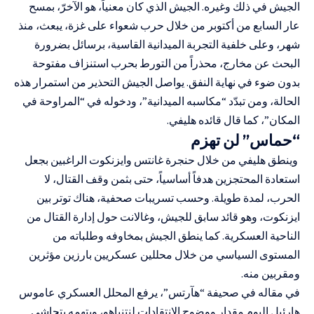
الجيش في ذلك وغيره. الجيش الذي كان معنياً، هو الآخرّ، بمسح
عار السابع من أكتوبر من خلال حرب شعواء على غزة، يبعث، منذ
شهر، وعلى خلفية التجربة الميدانية القاسية، برسائل بضرورة
البحث عن مخارج، محذراً من التورط بحرب استنزاف مفتوحة
بدون ضوء في نهاية النفق. يواصل الجيش التحذير من استمرار هذه
الحالة، ومن تبدّد “مكاسبه الميدانية”، ودخوله في “المراوحة في
المكان”، كما قال قائده هليفي.
“حماس” لن تهزم
وينطق هليفي من خلال حنجرة غانتس وايزنكوت الراغبين بجعل
استعادة المحتجزين هدفاً أساسياً، حتى بثمن وقف القتال، لا
الحرب، لمدة طويلة. وحسب تسريبات صحفية، هناك توتر بين
ايزنكوت، وهو قائد سابق للجيش، وغالانت حول إدارة القتال من
الناحية العسكرية. كما ينطق الجيش بمخاوفه وطلباته من
المستوى السياسي من خلال محللين عسكريين بارزين مؤثرين
ومقربين منه.
في مقاله في صحيفة “هآرتس”، يرفع المحلل العسكري عاموس
هارئيل اليوم مقدار ووضوح الانتقادات لنتنياهو، ويتهمه بتحاشي