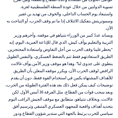
تسوية الدولتين من خلال عودة السطة الفلسطينية لغزة،
واستبعاد يوم الحساب الداخلي، والخوف من تهديد بن غفير
وسموتريتش بتفكيك الائتلاف إذا ما تم وقف الحرب، أو التباحث به
الآن.
ويساند عددٌ كبير من الوزراء نتنياهو في موقفه، وآخرهم وزير
التربية والتعليم يوآف كيش، الذي قال للإذاعة العبرية، اليوم، إنه
“يحظرعلينا وقف الحرب من أجل التفاوض واستعادة المحتجزين.
الطريق لاستعادتهم فقط تتم بالضغط العسكري، والنفس الطويل
ينطوي على جدوى لنا”. وهذا هو موقف وزير الأمن يوآف غالانت
الرافض لوقف الحرب الآن، ويكرر موقفه المعلن بأن الطريق
للأهداف المشتهاة يكمن في استخدام القوة فقط، دون أن يقدم
توضيحات كيف يمكن فعل ذلك بعد هذه الفترة الطويلة من الحرب،
وبعد سحب قوات من القطاع، مثل الفرقة 36 أمس الأول. لكن
غالانت، وبخلاف نتنياهو، متطابق مع موقف الجيش الراغب اليوم
بتحديد أهداف واقعية للمجهود العسكري المتبقي وترسيم أفق
سياسي للحرب يرتبط بالجهة التي ستدير شؤون القطاع ودور