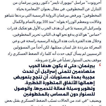
أحرونوت” مراسل “نيويورك تايمز” دكتور رونين بيرغمان من
التنازل عن المخطوفين، في مقال بعنوان “المغامرة بحياة
المخطوفين”. ويرفض بيرغمان الرواية الرسمية التي يرددها نتنياهو
وغالانت ومعظم الوزراء بقوله: “منذ 100 يوم بالتمام والكمال
وإسرائيل الرسمية تدّعي أن هدف الحرب الأول هو تفكيك قدرات
“حماس” هو الذي يدفع نحو الهدف الثاني، تحرير المخطوفين،
وخلال هذه الفترة باتت هذه الرواية الرسمية راسخة في وعي
المعركة مترددة عل لسان ممثليها، لكن أحداً من المسؤولين
الرسميين لم يسأل كيف حدث أنه كلما زاد الضغط العسكري زاد
موقف يحيى السنوار تصلباً في طرح شروطه.
بيرغمان: حتى لا يكون هدفا الحرب
متصادمين تتمنى إسرائيل أن تحدث
عجيبة بعدة مستويات، أن تنجح بتعويض
إهمالها الأنفاق المتطورة الخطيرة،
وتطوير وسيلة فعالة لتدميرها، والوصول
للسنوار دون المساس بالمخطوفين
ويضيف: “في عدد من الحالات تسبّب الضغط العسكري بقتل بعض