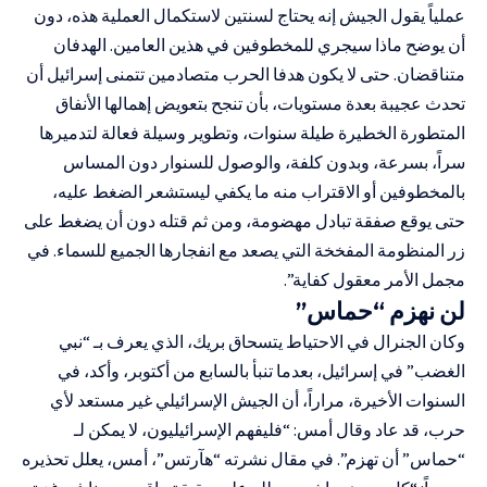
عملياً يقول الجيش إنه يحتاج لسنتين لاستكمال العملية هذه، دون
أن يوضح ماذا سيجري للمخطوفين في هذين العامين. الهدفان
متناقضان. حتى لا يكون هدفا الحرب متصادمين تتمنى إسرائيل أن
تحدث عجيبة بعدة مستويات، بأن تنجح بتعويض إهمالها الأنفاق
المتطورة الخطيرة طيلة سنوات، وتطوير وسيلة فعالة لتدميرها
سراً، بسرعة، وبدون كلفة، والوصول للسنوار دون المساس
بالمخطوفين أو الاقتراب منه ما يكفي ليستشعر الضغط عليه،
حتى يوقع صفقة تبادل مهضومة، ومن ثم قتله دون أن يضغط على
زر المنظومة المفخخة التي يصعد مع انفجارها الجميع للسماء. في
مجمل الأمر معقول كفاية”.
لن نهزم “حماس”
وكان الجنرال في الاحتياط يتسحاق بريك، الذي يعرف بـ “نبي
الغضب” في إسرائيل، بعدما تنبأ بالسابع من أكتوبر، وأكد، في
السنوات الأخيرة، مراراً، أن الجيش الإسرائيلي غير مستعد لأي
حرب، قد عاد وقال أمس: “فليفهم الإسرائيليون، لا يمكن لـ
“حماس” أن تهزم”. في مقال نشرته “هآرتس”، أمس، يعلل تحذيره