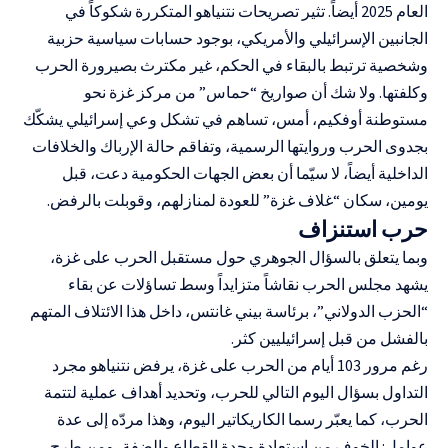
العام 2025 أيضاً. تثير تصريحات نتنياهو المتكررة شكوكاً في
الجانبين الإسرائيلي والأمريكي، بوجود حسابات سياسية حزبية
وشخصية ترتبط بالبقاء في الحكم، غير مكترث بصيرورة الحرب
وكلفتها. ولا شك أن صواريخ “حماس” من مركز غزة نحو
مستوطنة أوفكيم، أمس، تساهم في تشكل وعي إسرائيلي يشكّك
بجدوى الحرب وروايتها الرسمية، وتفاقم حالة الإرباك والخلافات
الداخلية أيضاً، لا سيّما أن بعض الجهات الحكومية دعت، قبل
يومين، سكان “غلاف غزة” للعودة لمنازلهم، وقوبلت بالرفض.
حرب استنزاف
وبما يتعلق بالسؤال الجوهري حول مستقبل الحرب على غزة،
يشهد
مجلس الحرب
نقاشاً متزايداً وسط تساؤلات عن بقاء
“الحزب الدولاني”، برئاسة بيني غانتس، داخل هذا الائتلاف المتهم
بالفشل من قبل إسرائيليين كثر.
رغم مرور 103 أيام من الحرب على غزة، يرفض نتنياهو مجرد
التداول بسؤال اليوم التالي للحرب، وتحديد أهداف عملية لتتمة
الحرب، كما يعبّر رسما الكاريكاتير اليوم، وهذا مردّه إلى عدة
عوامل: الخوف من استعادة وحدة القطاع والضفة، ومن طرح