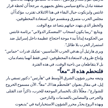
صفقة تبادل بدافع سياسي يتعلق بجمهوره، مرجحاً أن لحظة قرار
غانتس وايزنكوت حيال البقاء في هذا الائتلاف تقترب. مؤكداً أن
مجلس الحرب متمزق ومنقسم حول استعادة المخطوفين،
والخطر الذي يتهدد حياتهم يتصاعد مع الوقت.
ويتابع: “ربما يكون انسحاب “المعسكر الدولاني” برئاسة غانتس
من الحكومة إيذاناً ببدء موجة احتجاج عظيمة داخل إسرائيل ضد
استمرار الحرب بلا طائل”.
ويرى هارئيل أن هدفي الحرب الأساسيين- تفكيك قدرات “حماس”
وإنتاج ظروف لاستعادة المخطوفين- ليس فقط أنهما يتصادمان،
بل لا يتقاطعان من ناحية الوقت، في هذه الفترة.
فلنحطم هذه الـ “معاً”
وتبعه محرر شؤون الشرق الأوسط في “هآرتس” دكتور تسفي بار
إيل، في مقال بعنوان “فلنحطّم هذا الـ “معاً”.. الآن مسموح الخروج
للشوارع”، معلّلاً ذلك بالخسائر الموجعة للحرب، ذاكراً عدد القتلى
والجرحى والمصابين بالصدمات والنازحين.
وبهذه الروح يحذّر محرر الشؤون الاستخباراتية في “يديعوت