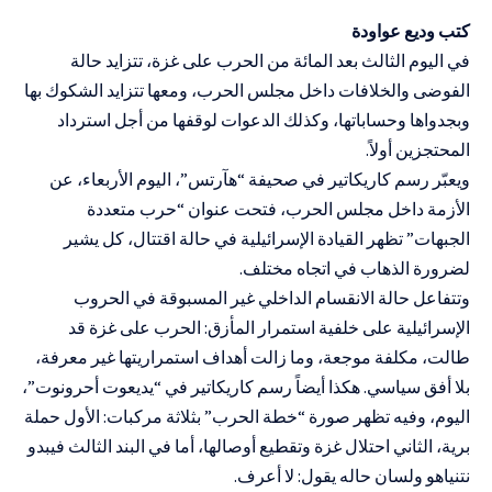
كتب وديع عواودة
في
اليوم الثالث بعد المائة
من الحرب على غزة، تتزايد حالة
الفوضى والخلافات داخل مجلس الحرب، ومعها تتزايد الشكوك بها
وبجدواها وحساباتها، وكذلك الدعوات لوقفها من أجل استرداد
المحتجزين أولاً.
ويعبّر رسم كاريكاتير في صحيفة “هآرتس”، اليوم الأربعاء، عن
الأزمة داخل مجلس الحرب، فتحت عنوان “حرب متعددة
الجبهات” تظهر القيادة الإسرائيلية في حالة اقتتال، كل يشير
لضرورة الذهاب في اتجاه مختلف.
وتتفاعل حالة الانقسام الداخلي غير المسبوقة في الحروب
الإسرائيلية على خلفية استمرار المأزق: الحرب على غزة قد
طالت، مكلفة موجعة، وما زالت
أهداف استمراريتها
غير معرفة،
بلا أفق سياسي. هكذا أيضاً رسم كاريكاتير في “يديعوت أحرونوت”،
اليوم، وفيه تظهر صورة “خطة الحرب” بثلاثة مركبات: الأول حملة
برية، الثاني احتلال غزة وتقطيع أوصالها، أما في البند الثالث فيبدو
نتنياهو ولسان حاله يقول: لا أعرف.