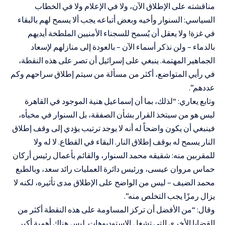
مناقشته على الإطلاق الآن، ولا في الإعلام ولا في الخطاب
السياسي: السنوار وأخيه وبعض أتباعه يجب ألا يسمح لهم بالبقاء
في غزة! ولا يعقل أن يُسمح للسجناء الأمنيين الملطخة أيديهم
بالدماء – ولن نذكر أسماء الآن – بالعودة إلى منازلهم لإسعاد
الجماهير المهتمة. ينبغي على إسرائيل أن تصر على هذه النقطة،
في رأيي المتواضع، أكثر من مسألة من سيتم إطلاق سراحهم وكم
عددهم”.
وتابع يعاري: “لذلك، بما أن إسماعيل هنية الموجود في القاهرة
ليس هو من سيتخذ القرار بشأن الصفقة، بل السنوار في مخبأه،
فينبغي أن يكون واضحاً له أنه لا يوجد ترتيب يؤدي إلى وقف إطلاق
النار يسمح له بوقف إطلاق النار. البقاء في القطاع. لا له ولا
للمقربين منه: شقيقه محمد السنوار، والقائم بأعمال رئيس أركان
حماس مروان عيسى، ورئيس دائرة العمليات رائد سعد، وبالطبع
محمد الضيف – ليس من الواضح على الإطلاق مدى تأثيره، لكنه لا
يزال رمزًا يجب التخلص منه”.
وقال: “من الأفضل أن تركز المساومة على هذه النقطة أكثر من
القضايا الأخرى التي تشغل الاستوديوهات. ليس هناك أهمية أكبر