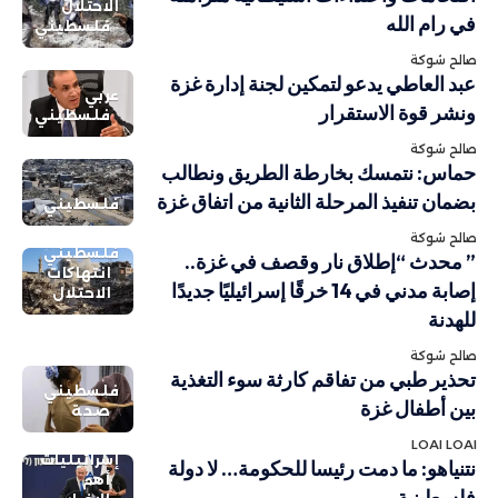
الاحتلال
في رام الله
فلسطيني
صالح شوكة
عبد العاطي يدعو لتمكين لجنة إدارة غزة
عربي
ونشر قوة الاستقرار
فلسطيني
صالح شوكة
حماس: نتمسك بخارطة الطريق ونطالب
بضمان تنفيذ المرحلة الثانية من اتفاق غزة
فلسطيني
صالح شوكة
فلسطيني
” محدث “إطلاق نار وقصف في غزة..
انتهاكات
إصابة مدني في 14 خرقًا إسرائيليًا جديدًا
الاحتلال
للهدنة
صالح شوكة
تحذير طبي من تفاقم كارثة سوء التغذية
فلسطيني
بين أطفال غزة
صحة
LOAI LOAI
إسرائيليات
نتنياهو: ما دمت رئيسا للحكومة… لا دولة
أهم
فلسطينية