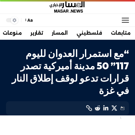
Aa
متابعات
فلسطيني
المسار
تقارير
منوعات
“مع استمرار العدوان لليوم
117” 50 مدينة أميركية تصدر
قرارات تدعو لوقف إطلاق النار
في غزة
دولي
فلسطيني
LAST UPDATED: 31 يناير، 2024 8:36 م