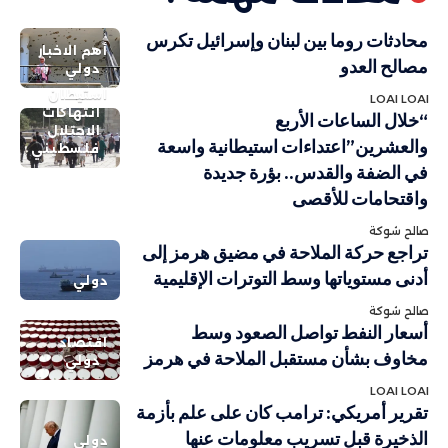
محادثات روما بين لبنان وإسرائيل تكرس
أهم الاخبار
مصالح العدو
دولي
استيطان
LOAI LOAI
انتهاكات
“خلال الساعات الأربع
الاحتلال
والعشرين”اعتداءات استيطانية واسعة
فلسطيني
في الضفة والقدس.. بؤرة جديدة
واقتحامات للأقصى
صالح شوكة
تراجع حركة الملاحة في مضيق هرمز إلى
أدنى مستوياتها وسط التوترات الإقليمية
دولي
صالح شوكة
أسعار النفط تواصل الصعود وسط
اقتصاد
مخاوف بشأن مستقبل الملاحة في هرمز
دولي
LOAI LOAI
تقرير أمريكي: ترامب كان على علم بأزمة
الذخيرة قبل تسريب معلومات عنها
دولي