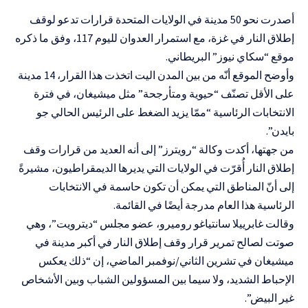
أصدرت نحو 50 مدينة في الولايات المتحدة قرارات تدعو لوقف
إطلاق النار في غزة، مع استمرار العدوان لليوم 117، وفق ما ذكره
موقع “سكاي نيوز” البريطاني.
وأوضح الموقع أنّه من بين المدن اليت اتخذت هذا القرار، 14 مدينة
على الأقل تصنّف “حيوية ومتأرجحة” مثل ميشيغان، في فترة
الانتخابات الرئاسية “ممّا يزيد الضغط على الرئيس الحالي جو
بايدن”.
من جهتها، أكدت وكالة “رويترز” إلى أنه العديد من قرارات وقف
إطلاق النار أُقرّت في الولايات التي يديرها الديمقراطيون، مشيرةً
إلى أنّ المناطق التي يمكن أن تكون حاسمة في الانتخابات
الرئاسية هذا العام مدرجة أيضًا في القائمة.
وقالت غابرييلا سانتياغو روميرو، عضو مجلس “ديترويت”، وهي
صوتت لصالح تمرير قرار وقف إطلاق النار في أكبر مدينة في
ميشيغان في تشرين الثاني/نوفمبر الماضي، إن “ذلك يعكس
الإحباط الشديد، ولا سيما بين المسؤولين الشباب وبين الأشخاص
غير البيض”.