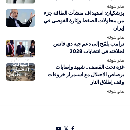
صالح شوكة
بزشكيان: استهداف منشآت الطاقة جزء
من محاولات الضغط وإثارة الفوضى في
دولي
إيران
صالح شوكة
ترامب يلمّح إلى دعم جيه دي فانس
لخلافته في انتخابات 2028
دولي
أهم الاخبار
صالح شوكة
انتهاكات
غزة تحت القصف.. شهيد وإصابات
الاحتلال
برصاص الاحتلال مع استمرار خروقات
فلسطيني
وقف إطلاق النار
صالح شوكة