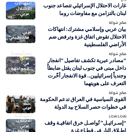
انتهاكات
غارات الاحتلال الإسرائيلي تتصاعد جنوب
الاحتلال
لبنان بالتزامن مع مفاوضات روما
عربي
صالح شوكة
بيان عربي وإسلامي مشترك: انتهاكات
عربي
الاحتلال تقوض اتفاق غزة وترفض ضم
فلسطيني
الأراضي الفلسطينية
إسرائيليات
صالح شوكة
عربي
“مصادر عبرية تكشف تفاصيل “انفجار
في
داخل مبنى في جنوب لبنان يقتل ضابطاً
المواجهة
وجندياً إسرائيليين.. قوة الانفجار أخّرت
التعرف على هويتهما
صالح شوكة
القوى السياسية في العراق تدعم الحكومة
في خطوات حصر السلاح بيد الدولة
عربي
انتهاكات
LOAI LOAI
الاحتلال
“إسـرائيـل” تُواصـل خرق اتفاقيـة وقف
عربي
إطـلاق النار في قطـاع غزة
فلسطيني