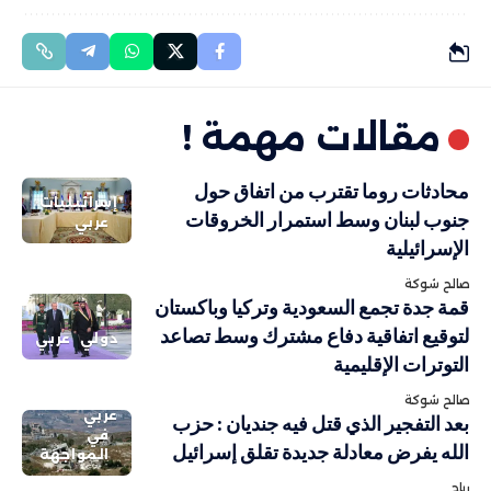
مقالات مهمة !
محادثات روما تقترب من اتفاق حول
إسرائيليات
جنوب لبنان وسط استمرار الخروقات
عربي
الإسرائيلية
صالح شوكة
قمة جدة تجمع السعودية وتركيا وباكستان
لتوقيع اتفاقية دفاع مشترك وسط تصاعد
دولي
عربي
التوترات الإقليمية
صالح شوكة
عربي
بعد التفجير الذي قتل فيه جنديان : حزب
في
الله يفرض معادلة جديدة تقلق إسرائيل
المواجهة
رباح