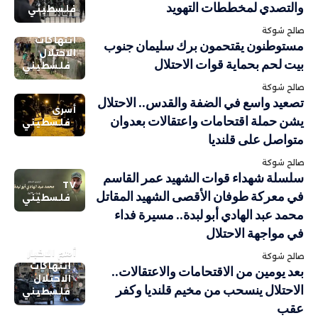
والتصدي لمخططات التهويد
فلسطيني
صالح شوكة
انتهاكات
مستوطنون يقتحمون برك سليمان جنوب
الاحتلال
بيت لحم بحماية قوات الاحتلال
فلسطيني
صالح شوكة
تصعيد واسع في الضفة والقدس.. الاحتلال
أسرى
يشن حملة اقتحامات واعتقالات بعدوان
فلسطيني
متواصل على قلنديا
صالح شوكة
سلسلة شهداء قوات الشهيد عمر القاسم
TV
في معركة طوفان الأقصى الشهيد المقاتل
فلسطيني
محمد عبد الهادي أبو لبدة.. مسيرة فداء
في مواجهة الاحتلال
أهم الاخبار
صالح شوكة
انتهاكات
بعد يومين من الاقتحامات والاعتقالات..
الاحتلال
الاحتلال ينسحب من مخيم قلنديا وكفر
فلسطيني
عقب