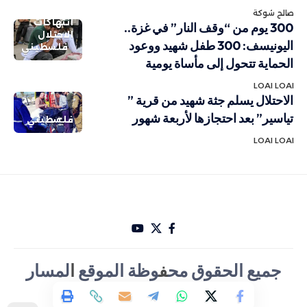
صالح شوكة
انتهاكات
300 يوم من “وقف النار” في غزة..
الاحتلال
اليونيسف: 300 طفل شهيد ووعود
فلسطيني
الحماية تتحول إلى مأساة يومية
LOAI LOAI
الاحتلال يسلم جثة شهيد من قرية ”
تياسير” بعد احتجازها لأربعة شهور
فلسطيني
LOAI LOAI
جميع الحقوق مح
ف
وظة الموقع
ا
لمسار
الأخباري تصميم Hakam