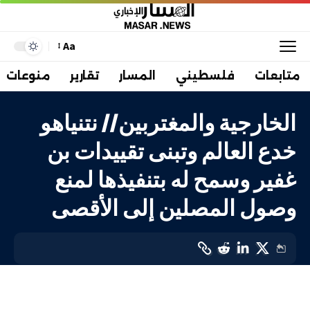
Aa
متابعات
فلسطيني
المسار
تقارير
منوعات
الخارجية والمغتربين// نتنياهو
خدع العالم وتبنى تقييدات بن
غفير وسمح له بتنفيذها لمنع
وصول المصلين إلى الأقصى
فلسطيني
LAST UPDATED: 15 مارس، 2024 7:21 م