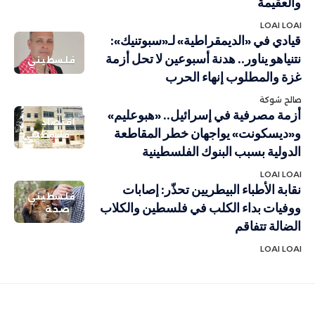
والعقيمة
LOAI LOAI
قيادي في «الديمقراطية» لـ«سبوتنيك»:
نتنياهو يناور.. هدنة أسبوعين لا تحل أزمة
فلسطيني
غزة والمطلوب إنهاء الحرب
صالح شوكة
أزمة مصرفية في إسرائيل.. «هبوعليم»
اقتصاد
و«ديسكونت» يواجهان خطر المقاطعة
فلسطيني
الدولية بسبب البنوك الفلسطينية
LOAI LOAI
نقابة الأطباء البيطريين تحذّر: إصابات
فلسطيني
ووفيات بداء الكلب في فلسطين والكلاب
صحة
الضالة تتفاقم
LOAI LOAI