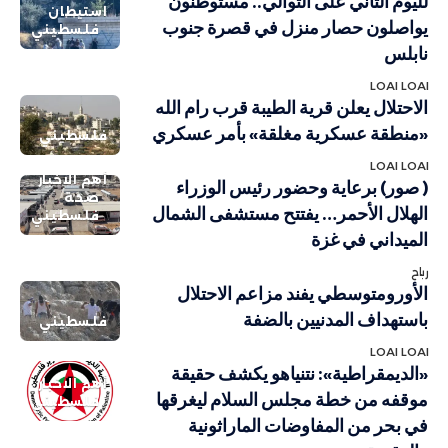
لليوم الثاني على التوالي.. مستوطنون
استيطان
يواصلون حصار منزل في قصرة جنوب
فلسطيني
نابلس
LOAI LOAI
الاحتلال يعلن قرية الطيبة قرب رام الله
«منطقة عسكرية مغلقة» بأمر عسكري
فلسطيني
LOAI LOAI
أهم الاخبار
( صور) برعاية وحضور رئيس الوزراء
صحة
الهلال الأحمر… يفتتح مستشفى الشمال
فلسطيني
الميداني في غزة
رباح
الأورومتوسطي يفند مزاعم الاحتلال
باستهداف المدنيين بالضفة
فلسطيني
LOAI LOAI
«الديمقراطية»: نتنياهو يكشف حقيقة
أهم الاخبار
موقفه من خطة مجلس السلام ليغرقها
فلسطيني
في بحر من المفاوضات الماراثونية