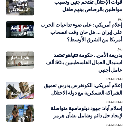
قوات الإحتلال تقتحم جنين وتصيب
الاحتلال
مواطنين بالرصاص بينهم طفل
فلسطيني
رباح
إعلام أمريكي : على ضوء تداعيات الحرب
أهم الاخبار
على إيران … هل حان وقت انسحاب
دولي
أمريكا من الشرق الأوسط؟
رباح
بذريعة الأمن.. حكومة نتنياهو تعتمد
أهم الاخبار
استبدال العمال الفلسطينيين بـ50 ألف
إسرائيليات
عامل أجنبي
LOAI LOAI
إعلام أمريكي: الكونغرس يدرس تعميق
الشراكة العسكرية مع دولة الاحتلال
أهم الاخبار
LOAI LOAI
إسلام آباد: جهود دبلوماسية متواصلة
لإيجاد حل دائم وشامل بشأن هرمز
دولي
LOAI LOAI