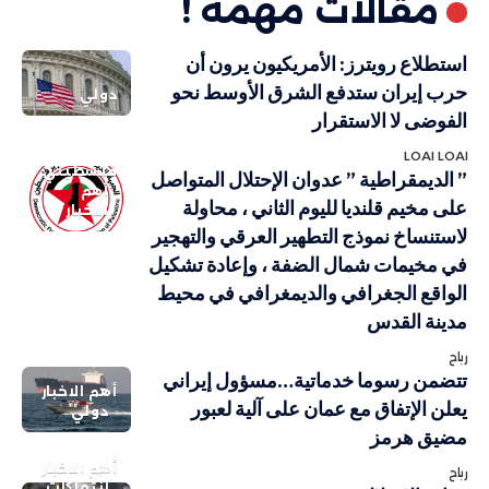
مقالات مهمة !
استطلاع رويترز: الأمريكيون يرون أن
حرب إيران ستدفع الشرق الأوسط نحو
دولي
الفوضى لا الاستقرار
LOAI LOAI
فلسطيني
” الديمقراطية ” عدوان الإحتلال المتواصل
أهم
على مخيم قلنديا لليوم الثاني ، محاولة
الاخبار
لاستنساخ نموذج التطهير العرقي والتهجير
في مخيمات شمال الضفة ، وإعادة تشكيل
الواقع الجغرافي والديمغرافي في محيط
مدينة القدس
رباح
تتضمن رسوما خدماتية…مسؤول إيراني
أهم الاخبار
يعلن الإتفاق مع عمان على آلية لعبور
دولي
مضيق هرمز
أهم الاخبار
رباح
انتهاكات