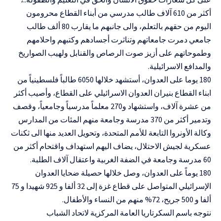
أكثر من 610 آلاف طالب مدرسي من أبناء القطاع محرومون
اليوم من حقهم بالتعلم، والى جانبهم ما يقارب 80 ألف طالب
جامعي دمرت جامعاتهم وتناثرت أجسادهم وكتبهم واحلامهم
وطموحاتهم على أزيز صوت الرصاص والقنابل ولهيب الصواريخ
والمدافع الاسرائيلية.
180 يوما على العدوان، أستشهد خلالها 6050 طالباً فلسطينياً من
ابناء القطاع بنيران العدوان الاسرائيلي على القطاع، وأصيب أكثر
من عشرة آلاف، واستشهاد و270 معلماً مدرسياً وجامعياً، وقصف
وتدمير أكثر من 370 مدرسة وجامعة منهم المئات من المدارس
وكالة الأونروا التابعة للأمم المتحدة، وتحويل العديد منها الى ثكنات
عسكرية لجيش الاحتلال، يضاف اليهم استهداف واقتحام أكثر من
60 مدرسة وجامعة في الضفة الغربية واعتقال آلاف الطلبة.
180 يوماً على العدوان، وصل خلالها حصيلة ضحايا العدوان
الإسرائيلي المتواصل على قطاع غزة إلى 32 ألفا و 925 شهيدا و 75
ألفا و 500 جريح، 72% منهم من النساء والأطفال.
نتوجه باسم السكرتاريا العامة المركزية لاتحاد الشباب