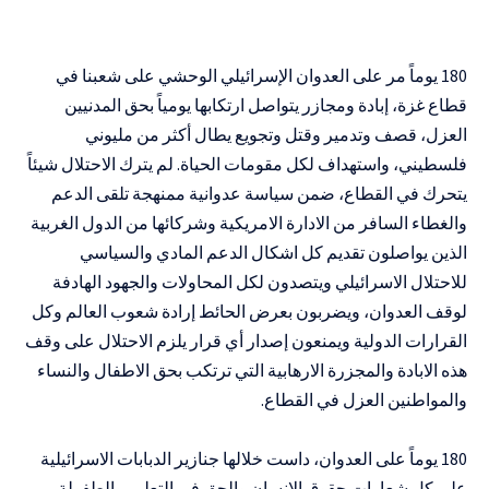
LAST UPDATED: 3 أبريل، 2024 2:07 م
180 يوماً مر على العدوان الإسرائيلي الوحشي على شعبنا في
قطاع غزة، إبادة ومجازر يتواصل ارتكابها يومياً بحق المدنيين
العزل، قصف وتدمير وقتل وتجويع يطال أكثر من مليوني
فلسطيني، واستهداف لكل مقومات الحياة. لم يترك الاحتلال شيئاً
يتحرك في القطاع، ضمن سياسة عدوانية ممنهجة تلقى الدعم
والغطاء السافر من الادارة الامريكية وشركائها من الدول الغربية
الذين يواصلون تقديم كل اشكال الدعم المادي والسياسي
للاحتلال الاسرائيلي ويتصدون لكل المحاولات والجهود الهادفة
لوقف العدوان، ويضربون بعرض الحائط إرادة شعوب العالم وكل
القرارات الدولية ويمنعون إصدار أي قرار يلزم الاحتلال على وقف
هذه الابادة والمجزرة الارهابية التي ترتكب بحق الاطفال والنساء
والمواطنين العزل في القطاع.
180 يوماً على العدوان، داست خلالها جنازير الدبابات الاسرائيلية
على كل شعارات حقوق الانسان والحق في التعليم والطفولة..،