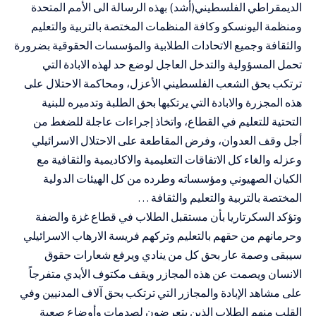
الديمقراطي الفلسطيني(أشد) بهذه الرسالة الى الأمم المتحدة
ومنظمة اليونسكو وكافة المنظمات المختصة بالتربية والتعليم
والثقافة وجميع الاتحادات الطلابية والمؤسسات الحقوقية بضرورة
تحمل المسؤولية والتدخل العاجل لوضع حد لهذه الابادة التي
ترتكب بحق الشعب الفلسطيني الأعزل، ومحاكمة الاحتلال على
هذه المجزرة والابادة التي يرتكبها بحق الطلبة وتدميره للبنية
التحتية للتعليم في القطاع، واتخاذ إجراءات عاجلة للضغط من
أجل وقف العدوان، وفرض المقاطعة على الاحتلال الاسرائيلي
وعزله والغاء كل الاتفاقات التعليمية والاكاديمية والثقافية مع
الكيان الصهيوني ومؤسساته وطرده من كل الهيئات الدولية
المختصة بالتربية والتعليم والثقافة …
وتؤكد السكرتاريا بأن مستقبل الطلاب في قطاع غزة والضفة
وحرمانهم من حقهم بالتعليم وتركهم فريسة الارهاب الاسرائيلي
سيبقى وصمة عار بحق كل من ينادي ويرفع شعارات حقوق
الانسان ويصمت عن هذه المجازر ويقف مكتوف الأيدي متفرجاً
على مشاهد الإبادة والمجازر التي ترتكب بحق آلاف المدنيين وفي
القلب منهم الطلاب الذين يتعرضون لصدمات وأوضاع صعبة