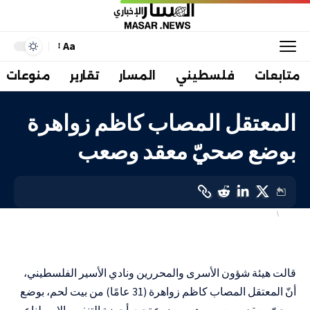
Aa
متابعات
فلسطيني
المسار
تقارير
منوعات
المعتقل المصاب كاظم زواهرة
بوضع صحيّ معقد وصعب
أسرى
فلسطيني
LAST UPDATED: 3 أبريل، 2024 2:39 م
قالت هيئة شؤون الأسرى والمحررين ونادي الأسير الفلسطيني،
أنّ المعتقل المصاب كاظم زواهرة (31 عامًا) من بيت لحم، بوضع
صحيّ معقد وصعب، وهو موضوع تحت أجهزة التنفس الاصطناعي