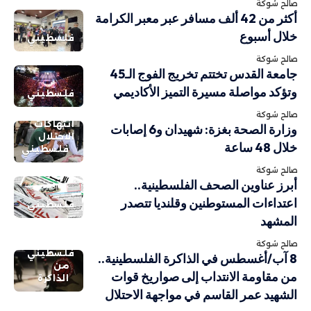
صالح شوكة
أكثر من 42 ألف مسافر عبر معبر الكرامة
خلال أسبوع
فلسطيني
صالح شوكة
جامعة القدس تختتم تخريج الفوج الـ45
وتؤكد مواصلة مسيرة التميز الأكاديمي
فلسطيني
صالح شوكة
انتهاكات
وزارة الصحة بغزة: شهيدان و6 إصابات
الاحتلال
خلال 48 ساعة
فلسطيني
صالح شوكة
أبرز عناوين الصحف الفلسطينية..
اعتداءات المستوطنين وقلنديا تتصدر
فلسطيني
المشهد
صالح شوكة
فلسطيني
8 آب/أغسطس في الذاكرة الفلسطينية..
من
من مقاومة الانتداب إلى صواريخ قوات
الذاكرة
الشهيد عمر القاسم في مواجهة الاحتلال