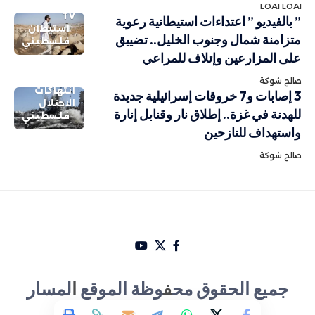
LOAI LOAI
TV
” بالفيديو ” اعتداءات استيطانية رعوية
استيطان
متزامنة شمال وجنوب الخليل.. تضييق
فلسطيني
على المزارعين وإتلاف للمراعي
صالح شوكة
انتهاكات
3 إصابات و7 خروقات إسرائيلية جديدة
الاحتلال
للهدنة في غزة.. إطلاق نار وقنابل إنارة
فلسطيني
واستهداف للنازحين
صالح شوكة
جميع الحقوق مح
ف
وظة الموقع
ا
لمسار
الأخباري تصميم Hakam