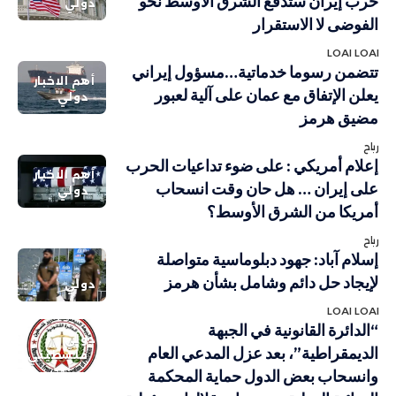
حرب إيران ستدفع الشرق الأوسط نحو
دولي
الفوضى لا الاستقرار
LOAI LOAI
تتضمن رسوما خدماتية…مسؤول إيراني
أهم الاخبار
يعلن الإتفاق مع عمان على آلية لعبور
دولي
مضيق هرمز
رباح
إعلام أمريكي : على ضوء تداعيات الحرب
أهم الاخبار
على إيران … هل حان وقت انسحاب
دولي
أمريكا من الشرق الأوسط؟
رباح
إسلام آباد: جهود دبلوماسية متواصلة
لإيجاد حل دائم وشامل بشأن هرمز
دولي
LOAI LOAI
“الدائرة القانونية في الجبهة
دولي
الديمقراطية”، بعد عزل المدعي العام
فلسطيني
وانسحاب بعض الدول حماية المحكمة