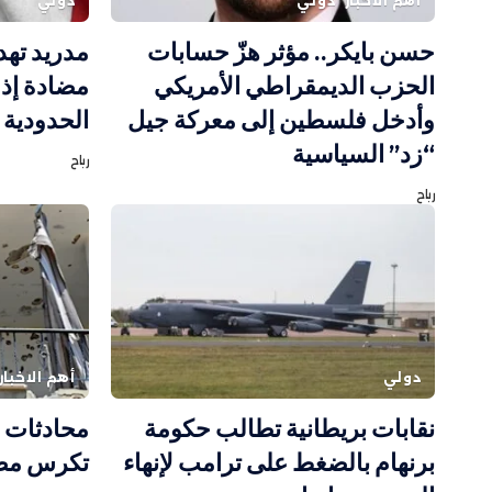
أهم الاخبار
دولي
دولي
حسن بايكر.. مؤثر هزّ حسابات
مدريد تهد
الحزب الديمقراطي الأمريكي
مضادة إذا
وأدخل فلسطين إلى معركة جيل
الحدودية 
“زد” السياسية
رباح
رباح
دولي
أهم الاخبار
نقابات بريطانية تطالب حكومة
محادثات ر
برنهام بالضغط على ترامب لإنهاء
تكرس مصا