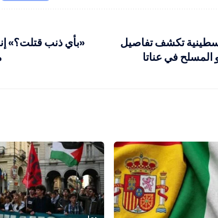
سطينية تكشف تفاصيل
«بأي ذنب قتلت؟» إن
المسلح في عناتا
م