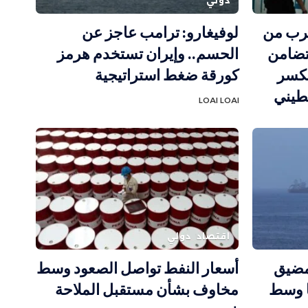
دولي
ترب من
لوفيغارو: ترامب عاجز عن
متضامن
الحسم.. وإيران تستخدم هرمز
 لكسر
كورقة ضغط استراتيجية
طيني
LOAI LOAI
اقتصاد
دولي
مضيق
أسعار النفط تواصل الصعود وسط
ا وسط
مخاوف بشأن مستقبل الملاحة