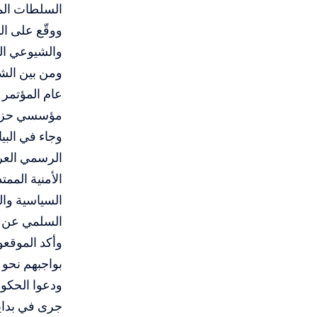
السلطات الم
ووقّع على ال
والشيوعي الم
ومن بين الش
عام المؤتمر 
مؤسسي حزب 
وجاء في الب
الرسمي العرب
الأمنية الممت
السياسية وال
السلمي عن ا
وأكد الموقعو
بواجبهم نحو 
ودعوا الحكوم
جرى في بداية