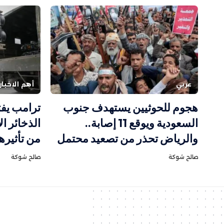
عربي
أهم الاخبار
هجوم للحوثيين يستهدف جنوب
ترامب يفت
السعودية ويوقع 11 إصابة..
الذخائر ا
والرياض تحذر من تصعيد محتمل
من تأثيره
صالح شوكة
صالح شوكة