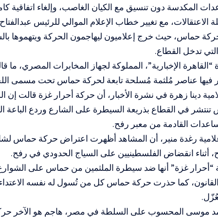
ات المكدسة دون تنسيق مع الكيان الغاصب، وإلغاء اتفاقية كام
 الاعتقالات، مع تغيير خطاب الإعلام الموالي للرئيس عبدالفتا
حركة حماس، حيث خرج إعلاميون ليهاجمون الحركة ويتهموها با
لتي تدخل القطاع.
القاهرة الإخبارية”، المملوكة لجهاز المخابرات المصري، ما قال
 فيها عناصر مُلثمة مُسلحة تابعة لحركة حماس تحت مسمى اللج
مية دينا زهرة في نشرة الأخبار، أن حركة أحرار غزة قالت إن اللج
تنتشر في القطاع بذريعة السيطرة على الشارع وردع الباعة ال
اعدات القادمة من معبر رفح.
لامية رغدة منير، أن المشاهد أظهرت اعتراض حركة حماس لش
، أثناء انقضاض الفلسطينيين على السياج الحدودي في رفح.
“أحرار غزة” أنها ضد سيطرة الملثمين من حماس على الشوارع ع
لقانون، كما حذرت حركة حماس كل من تُسول له نفسه الاعتداء 
ُزّل.
مد موسى المحسوب على السلطة في مصر، هاجم هو الآخر حر