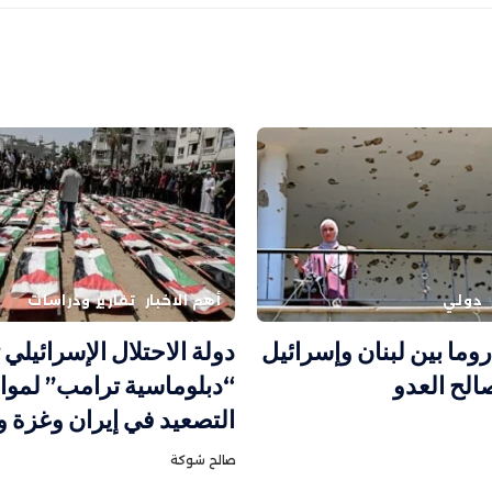
دولي
أهم الاخبار
تقارير ودراسات
وما بين لبنان وإسرائيل
دولة الاحتلال الإسرائيلي
لح العدو
“دبلوماسية ترامب” لموا
التصعيد في إيران وغزة 
صالح شوكة