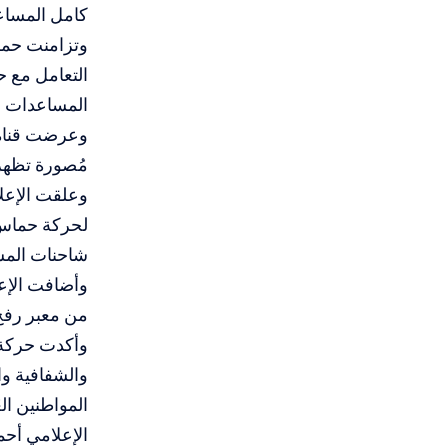
كامل المساعد
وتزامنت حملة
التعامل مع 
المساعدات ا
وعرضت قناة “
مُصورة تظهر
وعلقت الإعلا
لحركة حماس 
شاحنات المس
وأضافت الإع
من معبر رفح
وأكدت حركة 
والشفافية وا
المواطنين الع
الإعلامي أح