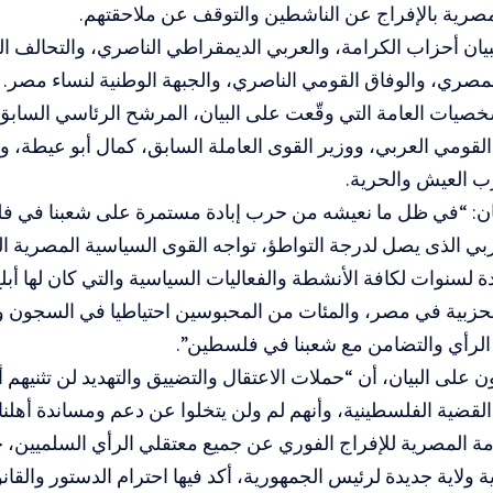
صرية بالإفراج عن الناشطين والتوقف عن ملاحقتهم.
بيان أحزاب الكرامة، والعربي الديمقراطي الناصري، والتحالف ا
صري، والوفاق القومي الناصري، والجبهة الوطنية لنساء مصر.
خصيات العامة التي وقّعت على البيان، المرشح الرئاسي الساب
القومي العربي، ووزير القوى العاملة السابق، كمال أبو عيطة، و
العيش والحرية.
يان: “في ظل ما نعيشه من حرب إبادة مستمرة على شعبنا في ف
ي الذى يصل لدرجة التواطؤ، تواجه القوى السياسية المصرية ال
دة لسنوات لكافة الأنشطة والفعاليات السياسية والتي كان لها أبلغ
حزبية في مصر، والمئات من المحبوسين احتياطيا في السجون ولا 
لرأي والتضامن مع شعبنا في فلسطين”.
ن على البيان، أن “حملات الاعتقال والتضييق والتهديد لن تثنيهم
القضية الفلسطينية، وأنهم لم ولن يتخلوا عن دعم ومساندة أهل
ة المصرية للإفراج الفوري عن جميع معتقلي الرأي السلميين، خ
 ولاية جديدة لرئيس الجمهورية، أكد فيها احترام الدستور والقان