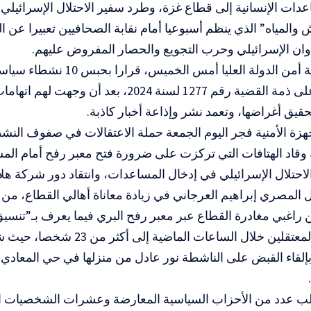
عدات الإنسانية إلى قطاع غزة، وطرد سفير الاحتلال الإسرائيلي
 والمياه” الذي ينظم أسبوعيا أمام نقابة الصحافيين تعبيرا عن 
وان الإسرائيلي وحرب التجويع والحصار المفروض عليهم.
وأصدرت نيابة أمن الدولة العليا أمس
15 احتياطيا على ذمة القضية رقم 1277 لسنة 2024، بعد
حقيق أغراضها، وتعمد نشر وإذاعة أخبار كاذبة.
هزة الأمنية فجر اليوم الجمعة حملة الاعتقالات في صفوف ال
 وقاد الهتافات التي تركزت على ضرورة فتح معبر رفح أمام ال
لاحتلال الإسرائيلي في إدخال المساعدات، وانتقاد دور شركة هلا
 المصري إبراهيم العرجاني في زيادة معاناة أهالي القطاع، من
 راغبي مغادرة القطاع عبر معبر رفح البري فيما يعرف بـ”تنسيق 
ووصل عدد المعتقلين خلال الساعات الماض
إلقاء القبض على الناشطة نور عادل من منزلها في حي المعادي ب
لب عدد من الأحزاب السياسية المعارضة وعشرات الشخصيات ال