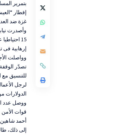
بتمرير المسا
إفطار “العيش
غزة ضد العد
إرهابية فى ت
وواصلت الأج
تصدّر الوقفة
للتنسيق مع ا
لرجل الأعمال
الدولارات من
قوات الأمن ب
أحمد شاهين.
إلى ذلك، طا