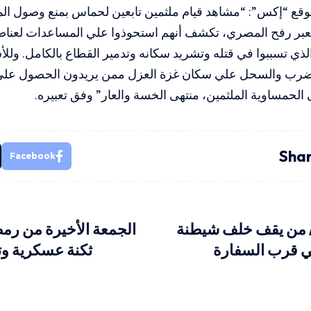
قع “إكس”: “مشاهد قيام ملثمين تابعين لحماس بمنع وصول ال
عبر رفح المصري، تكشف أنهم استحوذوا علي المساعدات لعناص
ذي تسببوا في قتله وتشريد سكانه وتدمير القطاع بالكامل. ولل
ضرب والسحل علي سكان غزة العزل ممن يريدون الحصول علي م
الحمساوية الملثمين، منتهى الخسة والعار” وفق تعبيره.
Shar
Facebook
/ من يقف خلف شيطنة
الجمعة الأخيرة من رم
ني قرب السفارة
ثكنة عسكرية وت