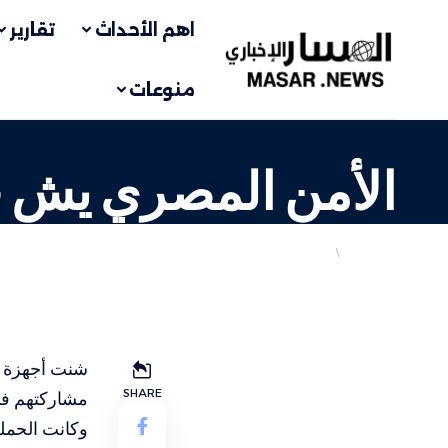
اهم الأحداث
تقارير
منوعات
الأمن المصري يش ح
أهم الاخبار
عربي
LAST UPDATED: 5 أبريل، 2024 3:41 م
SHARE
مشاركتهم في
وكانت الحملة