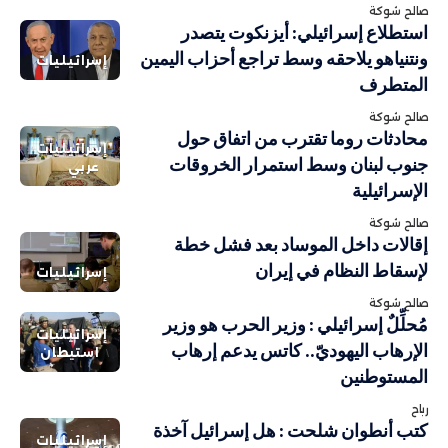
صالح شوكة
استطلاع إسرائيلي: أيزنكوت يتصدر
ونتنياهو يلاحقه وسط تراجع أحزاب اليمين
إسرائيليات
المتطرف
صالح شوكة
محادثات روما تقترب من اتفاق حول
إسرائيليات
جنوب لبنان وسط استمرار الخروقات
عربي
الإسرائيلية
صالح شوكة
إقالات داخل الموساد بعد فشل خطة
لإسقاط النظام في إيران
إسرائيليات
صالح شوكة
مُحلِّلٌ إسرائيلي : وزير الحرب هو وزير
إسرائيليات
الإرهاب اليهوديّ.. كاتس يدعم إرهاب
استيطان
المستوطنين
رباح
كتب أنطوان شلحت : هل إسرائيل آخذة
إسرائيليات