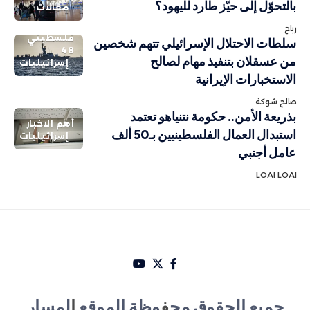
بالتحوّل إلى حيّز طارد لليهود؟
مقالات
رباح
فلسطيني
سلطات الاحتلال الإسرائيلي تتهم شخصين
48
من عسقلان بتنفيذ مهام لصالح
إسرائيليات
الاستخبارات الإيرانية
صالح شوكة
بذريعة الأمن.. حكومة نتنياهو تعتمد
أهم الاخبار
استبدال العمال الفلسطينيين بـ50 ألف
إسرائيليات
عامل أجنبي
LOAI LOAI
جميع الحقوق مح
ف
وظة الموقع
ا
لمسار