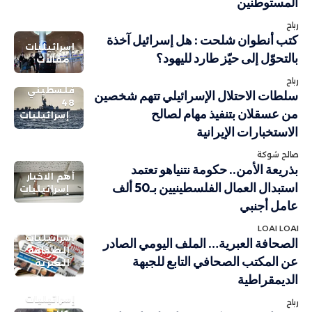
المستوطنين
رباح
كتب أنطوان شلحت : هل إسرائيل آخذة
إسرائيليات
بالتحوّل إلى حيّز طارد لليهود؟
مقالات
رباح
فلسطيني
سلطات الاحتلال الإسرائيلي تتهم شخصين
48
من عسقلان بتنفيذ مهام لصالح
إسرائيليات
الاستخبارات الإيرانية
صالح شوكة
بذريعة الأمن.. حكومة نتنياهو تعتمد
أهم الاخبار
استبدال العمال الفلسطينيين بـ50 ألف
إسرائيليات
عامل أجنبي
LOAI LOAI
إسرائيليات
الصحافة العبرية… الملف اليومي الصادر
الصحافة
عن المكتب الصحافي التابع للجبهة
العبرية
الديمقراطية
إسرائيليات
رباح
عربي