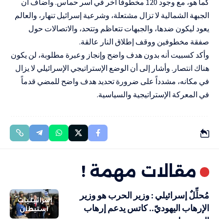
كما هو، مع وجود 120 مخطوفاً آخر في أسر حماس. وأضاف أن
الجبهة الشمالية لا تزال مشتعلة، وشرعية إسرائيل تنهار، والعالم
يعود ليكون ضدها، والجبهات تتعاظم وتتحد، والاتصالات حول
صفقة مخطوفين ووقف إطلاق النار عالقة.
وأكد كسبيت أنه بدون هدف واضح وإنجاز وعبرة مطلوبة، لن يكون
هناك انتصار. وأشار إلى أن الوضع الإستراتيجي الإسرائيلي لا يزال
في مكانه، مشدداً على ضرورة تحديد هدف واضح للمضي قدماً
في المعركة الإستراتيجية والسياسية.
مقالات مهمة !
مُحلِّلٌ إسرائيلي : وزير الحرب هو وزير
إسرائيليات
الإرهاب اليهوديّ.. كاتس يدعم إرهاب
استيطان