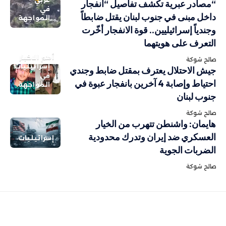
“مصادر عبرية تكشف تفاصيل “انفجار
في
داخل مبنى في جنوب لبنان يقتل ضابطاً
المواجهة
وجندياً إسرائيليين.. قوة الانفجار أخّرت
التعرف على هويتهما
أهم الاخبار
صالح شوكة
إسرائيليات
جيش الاحتلال يعترف بمقتل ضابط وجندي
في
احتياط وإصابة 4 آخرين بانفجار عبوة في
المواجهة
جنوب لبنان
صالح شوكة
هايمان: واشنطن تتهرب من الخيار
العسكري ضد إيران وتدرك محدودية
إسرائيليات
الضربات الجوية
صالح شوكة