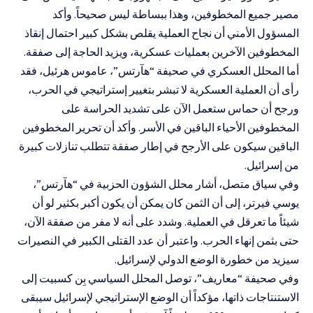
مصير جميع المخطوفين، وهذا ببساطة ليس صحيحاً. وأكد
المسؤول الأمني أن نجاح العملية يقلص بشكل كبير احتمال إنقاذ
المخطوفين الآخرين بعمليات عسكرية، ويزيد الحاجة إلى صفقة.
أما المحلل العسكري في صحيفة “هآرتس”، عاموس هرئيل، فقد
رأى أن العملية العسكرية لا تبشر بتغيير إستراتيجي في الحرب،
ورجح أن حماس ستعمل الآن على تشديد الحراسة على
المخطوفين الأحياء الباقين في الأسر. وأكد أن تحرير المخطوفين
الباقين سيكون على الأرجح في إطار صفقة تتطلب تنازلات كبيرة
من إسرائيل.
وفي سياق متصل، أشار محلل الشؤون الحزبية في “هآرتس”،
يوسي فيرتر، إلى أن الثمن كان يمكن أن يكون أكبر بكثير لو أن
شيئاً ما تعرقل في العملية. وشدد على أنه لا مفر من صفقة الآن،
حتى بثمن إنهاء الحرب. واعتبر أن عدد القتلى الكبير في النصيرات
سيزيد من خطورة الوضع الدولي لإسرائيل.
وفي صحيفة “معاريف”، توصل المحلل السياسي بِن كسبيت إلى
الاستنتاجات ذاتها، مؤكداً أن الوضع الإستراتيجي لإسرائيل سيبقى