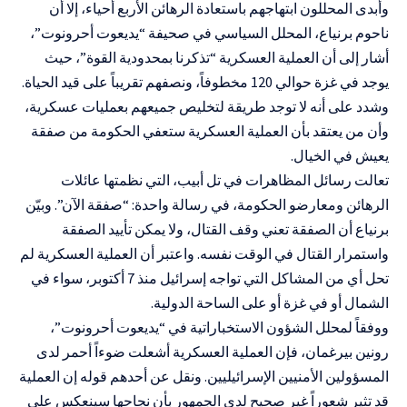
وأبدى المحللون ابتهاجهم باستعادة الرهائن الأربع أحياء، إلا أن
ناحوم برنياع، المحلل السياسي في صحيفة “يديعوت أحرونوت”،
أشار إلى أن العملية العسكرية “تذكرنا بمحدودية القوة”، حيث
يوجد في غزة حوالي 120 مخطوفاً، ونصفهم تقريباً على قيد الحياة.
وشدد على أنه لا توجد طريقة لتخليص جميعهم بعمليات عسكرية،
وأن من يعتقد بأن العملية العسكرية ستعفي الحكومة من صفقة
يعيش في الخيال.
تعالت رسائل المظاهرات في تل أبيب، التي نظمتها عائلات
الرهائن ومعارضو الحكومة، في رسالة واحدة: “صفقة الآن”. وبيّن
برنياع أن الصفقة تعني وقف القتال، ولا يمكن تأييد الصفقة
واستمرار القتال في الوقت نفسه. واعتبر أن العملية العسكرية لم
تحل أي من المشاكل التي تواجه إسرائيل منذ 7 أكتوبر، سواء في
الشمال أو في غزة أو على الساحة الدولية.
ووفقاً لمحلل الشؤون الاستخباراتية في “يديعوت أحرونوت”،
رونين بيرغمان، فإن العملية العسكرية أشعلت ضوءاً أحمر لدى
المسؤولين الأمنيين الإسرائيليين. ونقل عن أحدهم قوله إن العملية
قد تثير شعوراً غير صحيح لدى الجمهور بأن نجاحها سينعكس على