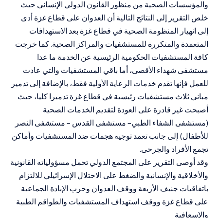
والمؤسسات الصحية من منظور القانون الدولي الإنساني حيث
خلص التقرير إلى النتائج التالية أن العدوان على قطاع غزة أدى
إلى انهيار المنظومة الصحية في قطاع غزة بعد الاستهدافات
المتعمدة والمتكررة للمستشفيات والمراكز الصحية. كما خرجت
كافة المستشفيات الحكومية الرئيسية عن الخدمة ما عدا
مستشفى شهداء الأقصى، أما باقي المستشفيات والتي عادت
للعمل فإنها تقدم خدمات الرعاية الأولية فقط، بالإضافة إلى تدمير
مباني ثلاث مستشفيات رئيسية في قطاع غزة تدميرا كليا، حيث
أصبحت غير قادرة على العودة لتقديم الخدمات الصحية
(مستشفى الشفاء الطبي– مستشفى القدس – مستشفى النصر
للأطفال) إلى جانب تعمد توجيه هجمات ضد المستشفيات وأماكن
تجمع الأفراد والجرحى.
وقد أوصى التقرير على المجتمع الدولي تحمل مسؤولياته القانونية
والأخلاقية والإنسانية والضغط على الاحتلال الإسرائيلي للالتزام
باتفاقيات جنيف الأربعة ووقف العدوان وحرب الإبادة الجماعية
على قطاع غزة ووقف استهداف المستشفيات والطواقم الطبية
والإسعافية