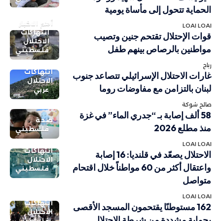
الحماية تتحول إلى مأساة يومية
أهم الاخبار
LOAI LOAI
انتهاكات
قوات الإحتلال تقتحم جنين وتصيب
الاحتلال
مواطنين بالرصاص بينهم طفل
فلسطيني
رباح
انتهاكات
غارات الاحتلال الإسرائيلي تتصاعد جنوب
الاحتلال
لبنان بالتزامن مع مفاوضات روما
عربي
صالح شوكة
58 ألف إصابة بـ “جدري الماء” في غزة
صحة
منذ مطلع 2026
فلسطيني
LOAI LOAI
انتهاكات
الاحتلال يصعّد في قلنديا: 16 إصابة
الاحتلال
واعتقال أكثر من 60 مواطناً خلال اقتحام
فلسطيني
متواصل
LOAI LOAI
انتهاكات
162 مستوطنًا يقتحمون المسجد الأقصى
الاحتلال
بحماية مشددة من شرطة الاحتلال
فلسطيني