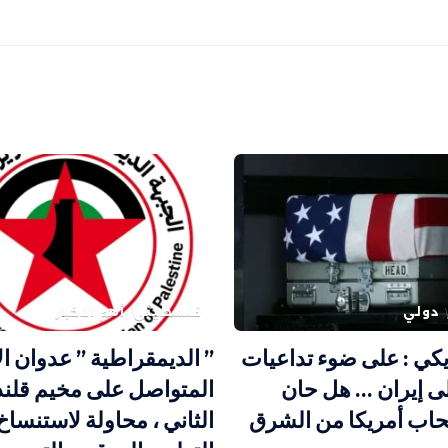
دولي
فلسطيني
أهم الاخبار
يكي : على ضوء تداعيات
” الديمقراطية ” عدوان ال
ى إيران … هل حان
المتواصل على مخيم قلندي
اب أمريكا من الشرق
الثاني ، محاولة لاستنساخ