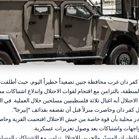
فر دان غرب محافظة جنين تصعيداً خطيراً اليوم، حيث أطلقت م
المنطقة، بالتزامن مع اقتحام لقوات الاحتلال واندلاع اشتباكات م
احتلال أنه اغتال ثلاثة فلسطينيين مسلحين خلال العملية. في ا
ل كفر دان وحاصرت منزلاً قبل أن تقصفه بقذائف “إنيرجا”.
ر محلية بأن قوة خاصة من جيش الاحتلال اقتحمت القرية وحاص
مواجهات واشتباكات بعد وصول تعزيزات عسكرية.
لطيران المسيّر والحربي للاحتلال تزامن مع الاشتباكات المسل