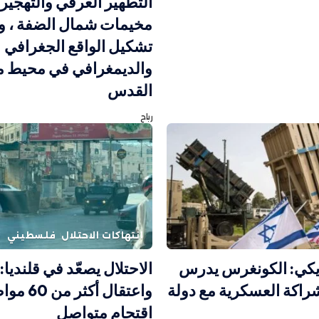
التطهير العرقي والتهجير
مخيمات شمال الضفة ، و
تشكيل الواقع الجغرافي
والديمغرافي في محيط م
القدس
رباح
انتهاكات الاحتلال
فلسطيني
ريكي: الكونغرس يدرس
راكة العسكرية مع دولة
واعتقال أكث
اقتحام متواصل