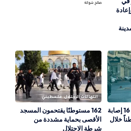
 في
صالح شوكة
إعادة
دينة
انتهاكات الاحتلال
فلسطيني
الاحتلال يصعّد في قلنديا: 16 إصابة
162 مستوطنًا يقتحمون المسجد
ر من 60 مواطناً خلال
الأقصى بحماية مشددة من
شرطة الاحتلال