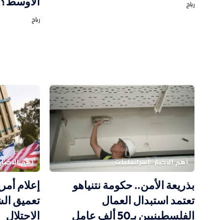
الأوسط؟
رباح
رباح
أهم الاخبار
إسرائيليات
أهم الاخبار
بذريعة الأمن.. حكومة نتنياهو
إعلام أم
تعتمد استبدال العمال
تعميق الش
الفلسطينيين بـ50 ألف عامل
الاحتلال