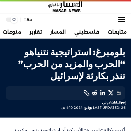
Aa
متابعات
فلسطيني
المسار
تقارير
منوعات
بلومبرغ: استراتيجية نتنياهو
“الحرب والمزيد من الحرب”
تنذر بكارثة لإسرائيل
إسرائيليات
دولي
LAST UPDATED: 26 يونيو، 2024 4:10 ص
أكدت وكالة “بلومبرغ” الأميركية أن استراتيجية رئيس حكومة