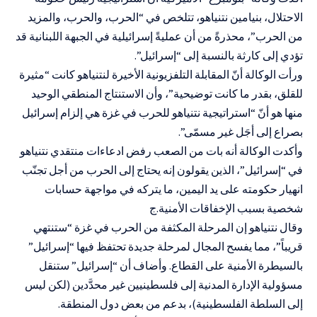
الاحتلال، بنيامين نتنياهو، تتلخص في “الحرب، والحرب، والمزيد
من الحرب”، محذرةً من أن عمليةً إسرائيلية في الجبهة اللبنانية قد
تؤدي إلى كارثة بالنسبة إلى “إسرائيل”.
ورأت الوكالة أنّ المقابلة التلفزيونية الأخيرة لنتنياهو كانت “مثيرة
للقلق، بقدر ما كانت توضيحية”، وأن الاستنتاج المنطقي الوحيد
منها هو أنّ “استراتيجية نتنياهو للحرب في غزة هي إلزام إسرائيل
بصراع إلى أجَل غير مسمّى”.
وأكدت الوكالة أنه بات من الصعب رفض ادعاءات منتقدي نتنياهو
في “إسرائيل”، الذين يقولون إنه يحتاج إلى الحرب من أجل تجنّب
انهيار حكومته على يد اليمين، ما يتركه في مواجهة حسابات
شخصية بسبب الإخفاقات الأمنية.ج
وقال نتنياهو إن المرحلة المكثفة من الحرب في غزة “ستنتهي
قريباً”، مما يفسح المجال لمرحلة جديدة تحتفظ فيها “إسرائيل”
بالسيطرة الأمنية على القطاع. وأضاف أن “إسرائيل” ستنقل
مسؤولية الإدارة المدنية إلى فلسطينيين غير محدَّدين (لكن ليس
إلى السلطة الفلسطينية)، بدعم من بعض دول المنطقة.