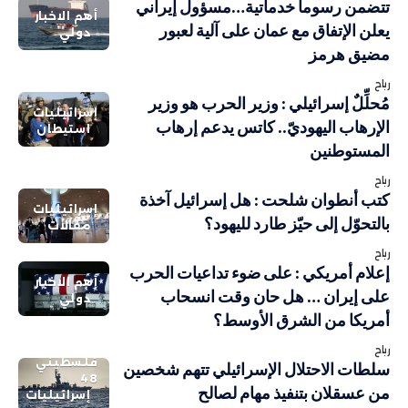
تتضمن رسوما خدماتية…مسؤول إيراني
أهم الاخبار
يعلن الإتفاق مع عمان على آلية لعبور
دولي
مضيق هرمز
رباح
مُحلِّلٌ إسرائيلي : وزير الحرب هو وزير
إسرائيليات
الإرهاب اليهوديّ.. كاتس يدعم إرهاب
استيطان
المستوطنين
رباح
كتب أنطوان شلحت : هل إسرائيل آخذة
إسرائيليات
بالتحوّل إلى حيّز طارد لليهود؟
مقالات
رباح
إعلام أمريكي : على ضوء تداعيات الحرب
أهم الاخبار
على إيران … هل حان وقت انسحاب
دولي
أمريكا من الشرق الأوسط؟
رباح
فلسطيني
سلطات الاحتلال الإسرائيلي تتهم شخصين
48
من عسقلان بتنفيذ مهام لصالح
إسرائيليات