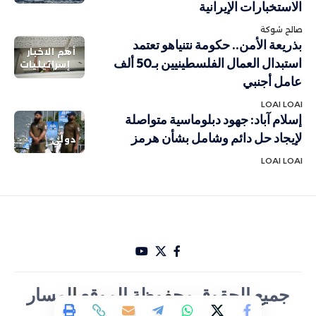
الاستخبارات الإيرانية
صالح شوكة
بذريعة الأمن.. حكومة نتنياهو تعتمد
أهم الاخبار
استبدال العمال الفلسطينيين بـ50 ألف
إسرائيليات
عامل أجنبي
LOAI LOAI
إسلام آباد: جهود دبلوماسية متواصلة
لإيجاد حل دائم وشامل بشأن هرمز
دولي
LOAI LOAI
جميع الحقوق مح
ف
وظة الموقع
ا
لمسار