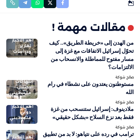
مقالات مهمة !
أهم الاخبار
من الهدن إلى «خريطة الطريق».. كيف
تقارير
تحوّل إسرائيل الاتفاقات مع غزة إلى
ودراسات
مسار مفتوح للمماطلة والانسحاب من
الالتزامات؟
صالح شوكة
انتهاكات
مستوطنون يعتدون على نشطاء في رام
الاحتلال
الله
فلسطيني
صالح شوكة
أهم الاخبار
ملادينوف: إسرائيل ستنسحب من غزة
دولي
فقط بعد نزع السلاح «بشكل حقيقي»
فلسطيني
صالح شوكة
ترامب في رده على نتياهو: لا بد من تطبيق
أهم الاخبار