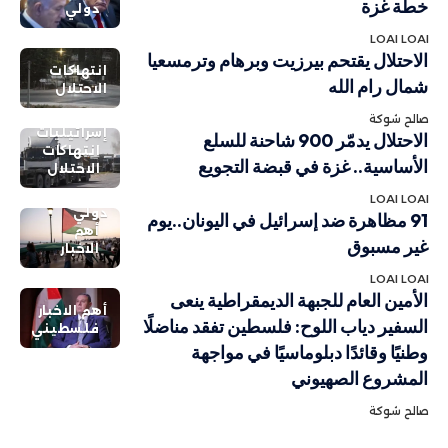
خطة غزة
دولي
LOAI LOAI
الاحتلال يقتحم بيرزيت وبرهام وترمسعيا
انتهاكات
شمال رام الله
الاحتلال
صالح شوكة
إسرائيليات
الاحتلال يدمّر 900 شاحنة للسلع
انتهاكات
الأساسية.. غزة في قبضة التجويع
الاحتلال
LOAI LOAI
دولي
91 مظاهرة ضد إسرائيل في اليونان..يوم
أهم
غير مسبوق
الاخبار
LOAI LOAI
الأمين العام للجبهة الديمقراطية ينعى
أهم الاخبار
السفير دياب اللوح: فلسطين تفقد مناضلًا
فلسطيني
وطنيًا وقائدًا دبلوماسيًا في مواجهة
المشروع الصهيوني
صالح شوكة