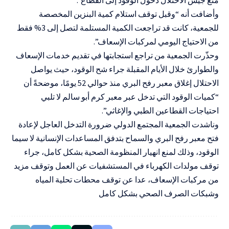
وأضافت أنه “وقبل توقف استلام كمية البنزين المخصصة
للجمعية، كانت قد تراجعت الكمية المستلمة لتصل إلى 3% فقط
من الاحتياج اليومي لمركبات الإسعاف”.
وحذّرت الجمعية من تراجع استجابتها في تقديم خدمات الإسعاف
والطوارئ خلال الأيام المقبلة جراء شح الوقود، حيث يواصل
الاحتلال إغلاق معبر رفح البري منذ حوالي 52 يومًا، موضحةً أن
“كميات الوقود التي تدخل عبر معبر كرم أبو سالم لا تلبي
احتياجات القطاعين الطبي والإغاثي”.
وناشدت الجمعية المجتمع الدولي ضرورة التدخل العاجل لإعادة
فتح معبر رفح البري والسماح بتدفق المساعدات الإنسانية لا سيما
الوقود، وذلك لمنع انهيار المنظومة الصحية بشكل كامل، جراء
توقف مولدات الكهرباء في المستشفيات عن العمل وتوقف مزيد
من مركبات الإسعاف، عدا عن توقف محطات تحلية المياه
وشبكات الصرف الصحي بشكل كامل