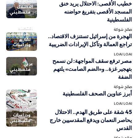
انتهاكات
خطيب الأقصى: الاحتلال يريد خنق
الاحتلال
المسجد الأقصى بتفريغ حواضنه
فلسطيني
الفلسطينية
اقتصاد
صالح شوكة
إسرائيليات
الهجرة من إسرائيل تستنزف الاقتصاد..
تقارير
تراجع العمالة وتآكل الإيرادات الضريبية
ودراسات
LOAI LOAI
مصر ترفع سقف المواجهة: لن نسمح
عربي
بتهجير غزة.. و«الضم الصامت» يلتهم
فلسطيني
الضفة
صالح شوكة
أبرز عناوين الصحف الفلسطينية
انتهاكات
فلسطيني
LOAI LOAI
الاحتلال
تقارير
45 شقة على طريق الهدم.. الاحتلال
ودراسات
يحاصر النعمان ويدفع المقدسيين خارج
فلسطيني
القدس