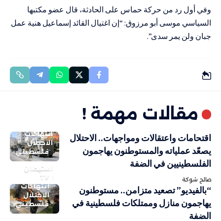
وفي أول رد من حركة حماس على الحادثة، قال عضو مكتبها
السياسي موسى أبو مرزوق: “إن اغتيال القائد إسماعيل هنية عمل
جبان ولن يمر سدى”.
مقالات مهمة !
انتهاكات
اقتحامات واعتقالات ومواجهات.. الاحتلال
الاحتلال
يصعّد عملياته والمستوطنون يهاجمون
فلسطيني
الفلسطينيين في الضفة
استيطان
TV
صالح شوكة
انتهاكات
“بالفيديو” تصعيد متزامن.. مستوطنون
الاحتلال
يهاجمون منازل وممتلكات فلسطينية في
فلسطيني
الضفة