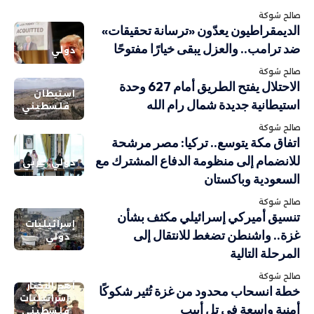
صالح شوكة
الديمقراطيون يعدّون «ترسانة تحقيقات»
ضد ترامب.. والعزل يبقى خيارًا مفتوحًا
دولي
صالح شوكة
الاحتلال يفتح الطريق أمام 627 وحدة
استيطان
استيطانية جديدة شمال رام الله
فلسطيني
صالح شوكة
اتفاق مكة يتوسع.. تركيا: مصر مرشحة
للانضمام إلى منظومة الدفاع المشترك مع
دولي
عربي
السعودية وباكستان
صالح شوكة
تنسيق أميركي إسرائيلي مكثف بشأن
إسرائيليات
غزة.. واشنطن تضغط للانتقال إلى
دولي
المرحلة التالية
صالح شوكة
أهم الاخبار
خطة انسحاب محدود من غزة تُثير شكوكًا
إسرائيليات
أمنية واسعة في تل أبيب
فلسطيني