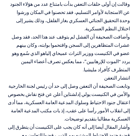
وقالت إن أولى حلقات التعفن بدأت بامتناع عدد من هؤلاء الجنود
عن الاستجابة لأوامر التسليم، فقد تحصنوا في المكان ورشوا
وحدة التحقيق الجنائي العسكري بغاز الفلفل، وذلك يشير إلى
اختلال النظم العسكرية.
وأضافت الصحيفة أن الفشل لم يتوقف عند هذا الحد، فقد وصل
عشرات المتظاهرين إلى السجن واقتحموا بوابته، وكان بينهم
عضو في الكنيست ووزير التراث عميحاي إلياهو الذي سُمع وهو
يردد “الموت للإرهابيين”، مما يعكس تصرف أعضاء اليمين
المتطرف كأفراد مليشيا.
انتشار التعفن
وتابعت الصحيفة أن التعفن وصل إلى حد أن رئيس لجنة الخارجية
والأمن في الكنيست يولي إدلشتاين أعلن عن فتح نقاش بخصوص
اعتقال جنود الاحتياط وسلوك المدعية العامة العسكرية، مما أدى
إلى انقلاب الأمور رأسا على عقب، إذ بات مكتب المدعية العامة
العسكرية مطالبا بتقديم توضيحات.
وأشار المقال أيضا إلى أنه كان يجب على الكنيست أن يتطرق إلى
قضية جنود الاحتياط المشتبه بهم الذين رفضوا التعاون مع