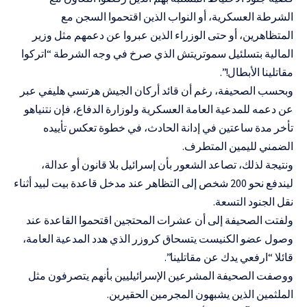
الشرطة العسكرية، أو النواب الذين اقتحموا السجن مع
المتظاهرين، أو حتى الوزراء الذين عبروا عن دعمهم مثل وزير
المالية بتسلئيل سموتريتش الذي صرخ في وجه الشرطة “اتركوا
مقاتلينا الأبطال!”.
وبحسب الصحيفة، رغم أن قائد أركان الجيش هرتسي هليفي عبر
عن دعمه للمدعية العامة العسكرية ولوزارة الدفاع، فإن نتنياهو
تأخر مدة ساعتين في إدانة الحادث، في خطوة تعكس تأييده
الضمني لليمين المتطرف.
ونتيجة لذلك، تصاعد الشعور بأن إسرائيل بلا قانون أو عدالة،
ليندفع نحو 200 شخص إلى التظاهر عند مدخل قاعدة بيت لبيد أثناء
نقل الجنود التسعة.
ولفتت الصحيفة إلى أن عشرات المحتجين اقتحموا القاعدة عند
وصول عضو الكنيست يتسحاق كروزر الذي هدد المدعية العامة،
قائلا “ارفعي يدك عن مقاتلينا”.
ووصفت الصحيفة المشرعين الإسرائيليين بأنهم يتصرفون مثل
الملثمين الذين يشبهون المجرمين الحقيرين.