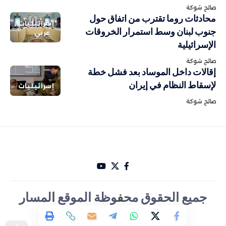
صالح شوكة
محادثات روما تقترب من اتفاق حول
إسرائيليات
جنوب لبنان وسط استمرار الخروقات
عربي
الإسرائيلية
صالح شوكة
إقالات داخل الموساد بعد فشل خطة
لإسقاط النظام في إيران
إسرائيليات
صالح شوكة
جميع الحقوق مح
ف
وظة الموقع
ا
لمسار
الأخباري تصميم Hakam