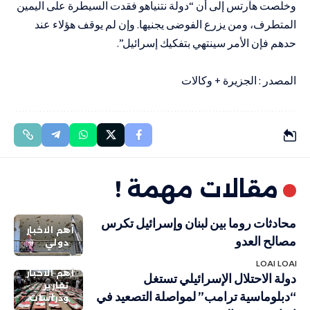
وخلصت هآرتس إلى أن “دولة نتنياهو فقدت السيطرة على اليمين
المتطرف، ومن يزرع الفوضى يجنيها. وإن لم يوقف هؤلاء عند
حدهم فإن الأمر سينتهي بتفكيك إسرائيل”.
المصدر : الجزيرة + وكالات
مقالات مهمة !
محادثات روما بين لبنان وإسرائيل تكرس
أهم الاخبار
مصالح العدو
دولي
LOAI LOAI
أهم الاخبار
دولة الاحتلال الإسرائيلي تستغل
تقارير
“دبلوماسية ترامب” لمواصلة التصعيد في
ودراسات