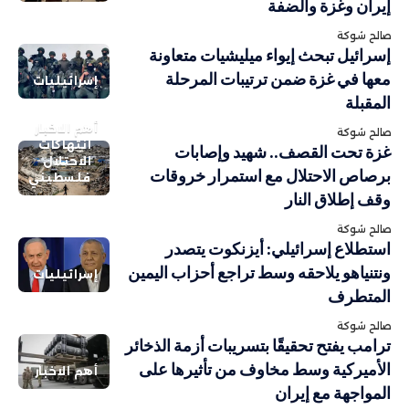
إيران وغزة والضفة
صالح شوكة
إسرائيل تبحث إيواء ميليشيات متعاونة
معها في غزة ضمن ترتيبات المرحلة
إسرائيليات
المقبلة
أهم الاخبار
صالح شوكة
انتهاكات
غزة تحت القصف.. شهيد وإصابات
الاحتلال
برصاص الاحتلال مع استمرار خروقات
فلسطيني
وقف إطلاق النار
صالح شوكة
استطلاع إسرائيلي: أيزنكوت يتصدر
ونتنياهو يلاحقه وسط تراجع أحزاب اليمين
إسرائيليات
المتطرف
صالح شوكة
ترامب يفتح تحقيقًا بتسريبات أزمة الذخائر
الأميركية وسط مخاوف من تأثيرها على
أهم الاخبار
المواجهة مع إيران