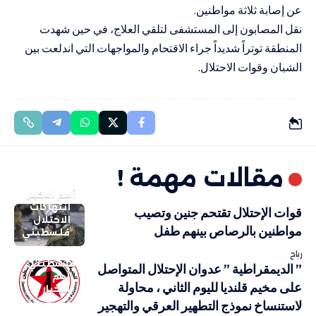
عن إصابة ثلاثة مواطنين.
نقل المصابون إلى المستشفى لتلقي العلاج، في حين شهدت
المنطقة توتراً شديداً جراء الاقتحام والمواجهات التي اندلعت بين
الشبان وقوات الاحتلال.
مقالات مهمة !
أهم الاخبار
انتهاكات
قوات الإحتلال تقتحم جنين وتصيب
الاحتلال
مواطنين بالرصاص بينهم طفل
فلسطيني
رباح
فلسطيني
” الديمقراطية ” عدوان الإحتلال المتواصل
أهم
على مخيم قلنديا لليوم الثاني ، محاولة
الاخبار
لاستنساخ نموذج التطهير العرقي والتهجير