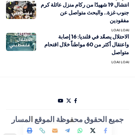
انتشال 19 شهيدًا من ركام منزل عائلة كرم
جنوب غزة.. والبحث متواصل عن
فلسطيني
مفقودين
LOAI LOAI
انتهاكات
الاحتلال يصعّد في قلنديا: 16 إصابة
الاحتلال
واعتقال أكثر من 60 مواطناً خلال اقتحام
فلسطيني
متواصل
LOAI LOAI
جميع الحقوق مح
ف
وظة الموقع
ا
لمسار
الأخباري تصميم Hakam