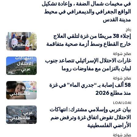
في مخيمات شمال الضفة ، وإعادة تشكيل
الواقع الجغرافي والديمغرافي في محيط
مدينة القدس
رباح
إجلاء 38 مريضًا من غزة لتلقي العلاج
خارج القطاع وسط أزمة صحية متفاقمة
فلسطيني
صالح شوكة
انتهاكات
غارات الاحتلال الإسرائيلي تتصاعد جنوب
الاحتلال
لبنان بالتزامن مع مفاوضات روما
عربي
صالح شوكة
58 ألف إصابة بـ “جدري الماء” في غزة
صحة
منذ مطلع 2026
فلسطيني
LOAI LOAI
بيان عربي وإسلامي مشترك: انتهاكات
عربي
الاحتلال تقوض اتفاق غزة وترفض ضم
فلسطيني
الأراضي الفلسطينية
صالح شوكة