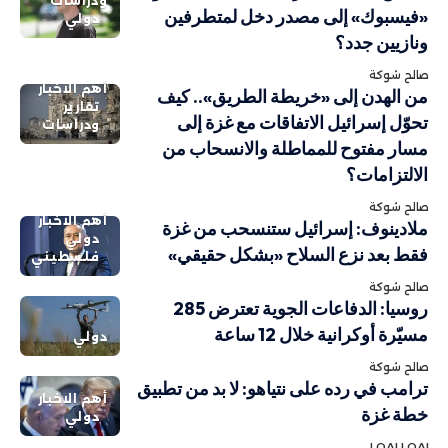
ودراسات
«فيسبوك» إلى مصدر دخل لمتطرفين
دولي
ونازيين جدد؟
صالح شوكة
أهم الاخبار
من الهدن إلى «خريطة الطريق».. كيف
تقارير
تحوّل إسرائيل الاتفاقات مع غزة إلى
ودراسات
مسار مفتوح للمماطلة والانسحاب من
الالتزامات؟
صالح شوكة
أهم الاخبار
ملادينوف: إسرائيل ستنسحب من غزة
دولي
فقط بعد نزع السلاح «بشكل حقيقي»
فلسطيني
صالح شوكة
روسيا: الدفاعات الجوية تعترض 285
مسيّرة أوكرانية خلال 12 ساعة
دولي
صالح شوكة
ترامب في رده على نتياهو: لا بد من تطبيق
أهم الاخبار
خطة غزة
دولي
LOAI LOAI