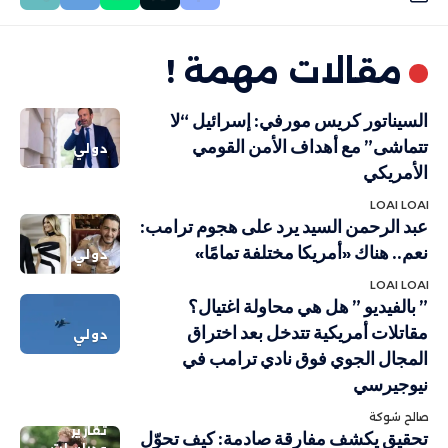
مقالات مهمة !
السيناتور كريس مورفي: إسرائيل “لا
تتماشى” مع أهداف الأمن القومي
دولي
الأمريكي
LOAI LOAI
عبد الرحمن السيد يرد على هجوم ترامب:
نعم.. هناك «أمريكا مختلفة تمامًا»
دولي
LOAI LOAI
” بالفيديو ” هل هي محاولة اغتيال؟
مقاتلات أمريكية تتدخل بعد اختراق
دولي
المجال الجوي فوق نادي ترامب في
نيوجيرسي
صالح شوكة
تقارير
تحقيق يكشف مفارقة صادمة: كيف تحوّل