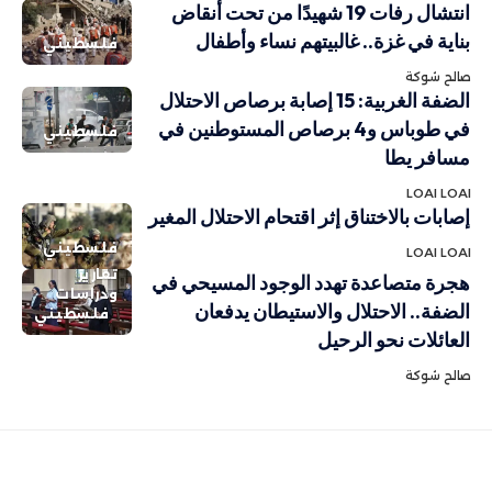
انتشال رفات 19 شهيدًا من تحت أنقاض
بناية في غزة.. غالبيتهم نساء وأطفال
فلسطيني
صالح شوكة
الضفة الغربية: 15 إصابة برصاص الاحتلال
في طوباس و4 برصاص المستوطنين في
فلسطيني
مسافر يطا
LOAI LOAI
إصابات بالاختناق إثر اقتحام الاحتلال المغير
فلسطيني
LOAI LOAI
تقارير
هجرة متصاعدة تهدد الوجود المسيحي في
ودراسات
الضفة.. الاحتلال والاستيطان يدفعان
فلسطيني
العائلات نحو الرحيل
صالح شوكة