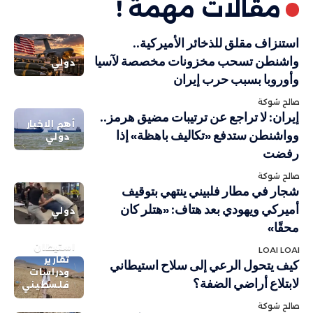
مقالات مهمة !
استنزاف مقلق للذخائر الأميركية..
واشنطن تسحب مخزونات مخصصة لآسيا
دولي
وأوروبا بسبب حرب إيران
صالح شوكة
إيران: لا تراجع عن ترتيبات مضيق هرمز..
أهم الاخبار
وواشنطن ستدفع «تكاليف باهظة» إذا
دولي
رفضت
صالح شوكة
شجار في مطار فلبيني ينتهي بتوقيف
أميركي ويهودي بعد هتاف: «هتلر كان
دولي
محقًا»
استيطان
LOAI LOAI
تقارير
كيف يتحول الرعي إلى سلاح استيطاني
ودراسات
لابتلاع أراضي الضفة؟
فلسطيني
صالح شوكة