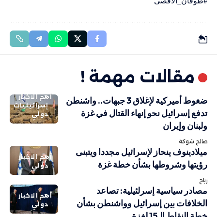
#طوفان_الأقصى
مقالات مهمة !
أهم الاخبار
ضغوط أميركية لإغلاق 3 جبهات.. واشنطن
إسرائيليات
تدفع إسرائيل نحو إنهاء القتال في غزة
دولي
ولبنان وإيران
صالح شوكة
ميلادينوف ينحاز لإسرائيل مجددا ويتبنى
أهم الاخبار
رؤيتها وشروطها بشأن خطة غزة
دولي
رباح
مصادر سياسية إسرلئيلية: تصاعد
أهم الاخبار
الخلافات بين إسرائيل وواشنطن بشأن
دولي
خطة النقاط الـ15 لغزة