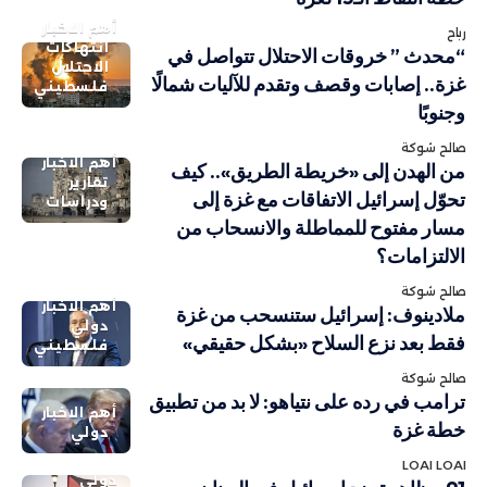
أهم الاخبار
رباح
انتهاكات
“محدث ” خروقات الاحتلال تتواصل في
الاحتلال
غزة.. إصابات وقصف وتقدم للآليات شمالًا
فلسطيني
وجنوبًا
صالح شوكة
أهم الاخبار
من الهدن إلى «خريطة الطريق».. كيف
تقارير
تحوّل إسرائيل الاتفاقات مع غزة إلى
ودراسات
مسار مفتوح للمماطلة والانسحاب من
الالتزامات؟
صالح شوكة
أهم الاخبار
ملادينوف: إسرائيل ستنسحب من غزة
دولي
فقط بعد نزع السلاح «بشكل حقيقي»
فلسطيني
صالح شوكة
ترامب في رده على نتياهو: لا بد من تطبيق
أهم الاخبار
خطة غزة
دولي
LOAI LOAI
دولي