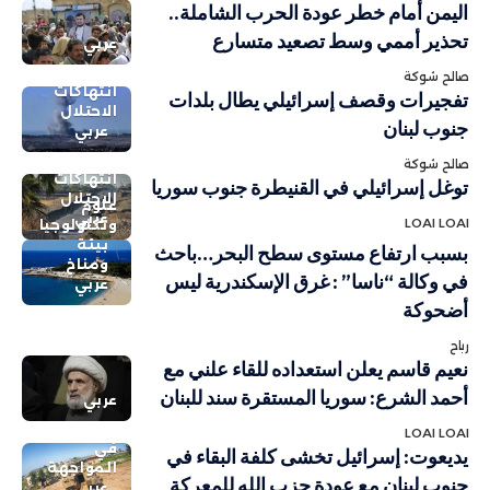
اليمن أمام خطر عودة الحرب الشاملة..
تحذير أممي وسط تصعيد متسارع
عربي
صالح شوكة
انتهاكات
تفجيرات وقصف إسرائيلي يطال بلدات
الاحتلال
جنوب لبنان
عربي
صالح شوكة
انتهاكات
توغل إسرائيلي في القنيطرة جنوب سوريا
الاحتلال
علوم
عربي
LOAI LOAI
وتكنولوجيا
بيئة
بسبب ارتفاع مستوى سطح البحر…باحث
ومناخ
في وكالة “ناسا” : غرق الإسكندرية ليس
عربي
أضحوكة
رباح
نعيم قاسم يعلن استعداده للقاء علني مع
أحمد الشرع: سوريا المستقرة سند للبنان
عربي
LOAI LOAI
في
يديعوت: إسرائيل تخشى كلفة البقاء في
المواجهة
جنوب لبنان مع عودة حزب الله للمعركة
عربي