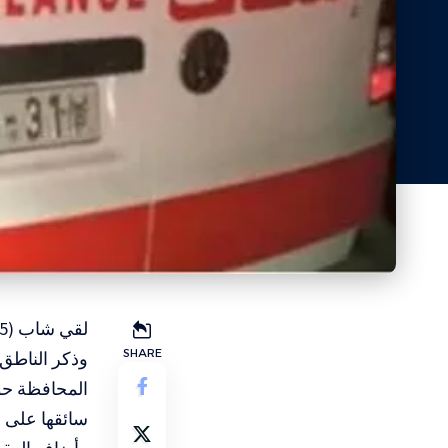
لقي شاب (25 عاما) مصرعه، اليوم الإثنين، إثر حادث سير ذاتي في جنين.
SHARE
وذكر الناطق 
المحافظة حو
سائقها على إ