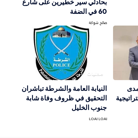
بحادثي سير خطيرين على شارع
60 في الضفة
صالح شوكة
محليات
مدى
النيابة العامة والشرطة تباشران
راتيجية
التحقيق في ظروف وفاة شابة
جنوب الخليل
LOAI LOAI