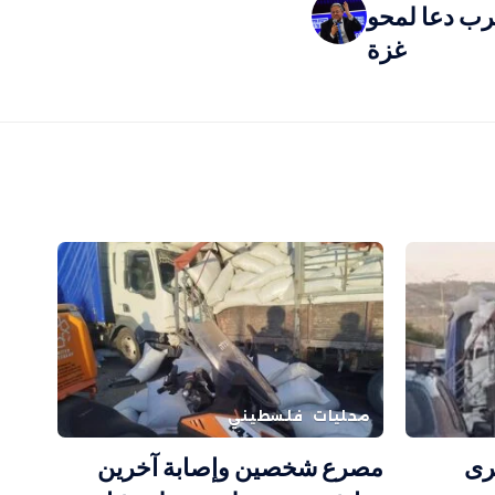
رب دعا لمحو
غزة
محليات
فلسطيني
رى
مصرع شخصين وإصابة آخرين