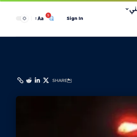
ي
9
Aa
Sign In
SHARE